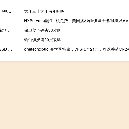
Megalayer：美国家庭宽带VPS新品5折80元/月起，支持解锁美国电视、流媒体、游戏等多个应用场景
大年三十过年有年味吗
炎黄网络（china35.com）深度测评：合肥高新区IDC服务商，华东地区企业级云计算专家
保卫萝卜码头33攻略
斩仙镇妖塔20层攻略
Dedispec美国密苏里州双E5独立服务器：45美元/月，1x 480GB SSD 或 1x 4TB HDD，1Gbps带宽不限流量