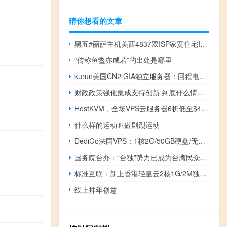
猜你想看的文章
黑五#丽萨主机美西4837双ISP家宽住宅IP，Tiktok外贸流媒体解锁必备，支持支付宝！
“传称鱼鳖亦咸若”的出处是哪里
kurun美国CN2 GIA独立服务器：回程电信GIA和联通9929，50美元/月，支持支付宝/Paypal
财政政策强化集成支持创新 到底什么情况嘞
HostKVM，全场VPS云服务器6折低至$4.2/月，澳大利亚特价VPS云服务器，KVM虚拟/100Mbps带宽
什么样的运动叫做剧烈运动
DediGo法国VPS：1核2G/50GB硬盘/无限流量/400Mbps/2.99欧元/月，48小时无条件退款
国务院台办：“台独”势力已成为台湾民众和平安宁生活的最大破坏者
标准互联：新上香港轻量云2核1G/2M独享/80G SSD/268元/年，GPU服务器/裸金属/负载均衡/云数据库/高防IP/WAF防火墙特价促销中
线上拜年创意