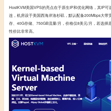
HostKVM美国VPS的亮点在于原生IP和优化网络，其I
连，机房设于美国西海岸洛杉矶，默认配备200Mbps大
存、40G存储、750GB流量/月，价格仅8美元/月，若选
性价比非常高。