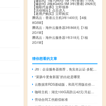
【爆款8】1核1G40G 1M 1年(香港) 119元
【爆款9】2核4G40G 5M 3年(香港) 2926元
【领取代金券】
立即领券
【活动地址】
点击进入
【老用户购买】
立即购买
腾讯云：
香港云主机3年1400元【4核
8G5M】
腾讯云：
海外云服务器3年868元【1核
2G1M】
腾讯云：
海外云服务器1年318元【1核
2G1M】
猜你想看的文章
Jtti：企业服务器推荐，免实名认证-多配置方案可选-支持香港/美国/新加坡机房
“菜肠今更食新菰”的出处是哪里
云数据库RDS基础版，和高可用版在价格和性能上有什么区别
咖啡主机：湖北100G高防云42元/月起，咖啡主机88折优惠，华北BGP多线云主机26元/月起
劳动合同工伤赔偿标准