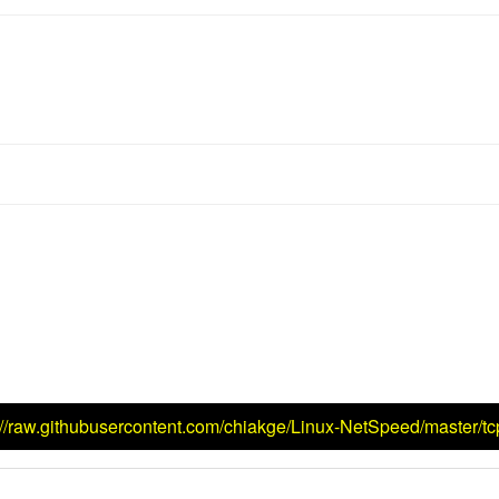
s://raw.githubusercontent.com/chiakge/Linux-NetSpeed/master/tc