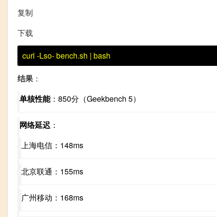
复制
下载
curl
-Lso- bench.sh
|
bash
结果
：
单核性能
：850分（Geekbench 5）
网络延迟
：
上海电信：148ms
北京联通：155ms
广州移动：168ms