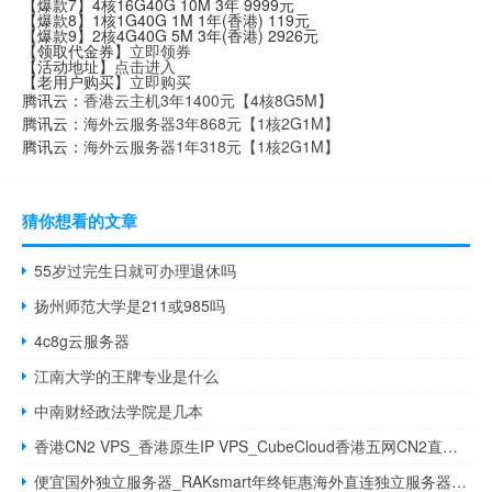
【爆款7】4核16G40G 10M 3年 9999元
【爆款8】1核1G40G 1M 1年(香港) 119元
【爆款9】2核4G40G 5M 3年(香港) 2926元
【领取代金券】
立即领券
【活动地址】
点击进入
【老用户购买】
立即购买
腾讯云：
香港云主机3年1400元【4核8G5M】
腾讯云：
海外云服务器3年868元【1核2G1M】
腾讯云：
海外云服务器1年318元【1核2G1M】
猜你想看的文章
55岁过完生日就可办理退休吗
扬州师范大学是211或985吗
4c8g云服务器
江南大学的王牌专业是什么
中南财经政法学院是几本
香港CN2 VPS_香港原生IP VPS_CubeCloud香港五网CN2直连VPS，2核1G内存79元/月
便宜国外独立服务器_RAKsmart年终钜惠海外直连独立服务器$30/月起（站群、高防、大带宽独立服务器）