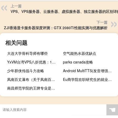
上一篇
VPS、VPS服务器、云服务器、虚拟服务器、独立服务器的区别详
下一篇
ZJI香港显卡服务器深度评测：GTX 2080Ti性能实测与优惠解析
相关问题
大连大学骨科导师有哪些
空气能热水器优缺点
YxVM台湾VPS八折优惠：1核512M/10GB SSD/400GB流量/500Mbps带宽/8美元/月
parks canada攻略
少年群侠传战斗力攻略
Android MultiTTS(发音增强工具) v1.2.9
凤南百丈瀑布（关于凤南百丈瀑布的介绍）
Eu商学院在职研究生的就业前景怎么样
南昌师范学院的王牌专业是什么
☚