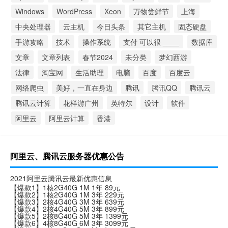
Windows
WordPress
Xeon
万物尝鲜节
上海
中央处理器
云主机
今日头条
其它主机
固态硬盘
手游攻略
技术
操作系统
支付 可以很 ____
数据库
文章
文章列表
春节2024
未分类
梦幻西游
法律
淘宝网
生活助理
电脑
百度
百度云
网络爬虫
美好，一直在身边
腾讯
腾讯QQ
腾讯云
腾讯云计算
花样游广州
英特尔
设计
软件
阿里云
阿里云计算
香港
阿里云、腾讯云服务器优惠公告
2021阿里云腾讯云最新优惠信息
【爆款1】1核2G40G 1M 1年 89元
【爆款2】1核2G40G 1M 3年 229元
【爆款3】2核4G40G 3M 3年 639元
【爆款4】2核4G40G 5M 3年 899元
【爆款5】2核8G40G 5M 3年 1399元
【爆款6】4核8G40G 6M 3年 3099元