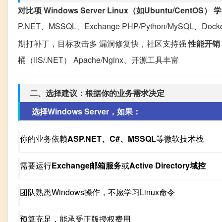
对比项
Windows Server
Linux（如Ubuntu/CentOS）
学
P.NET、MSSQL、Exchange PHP/Python/MySQL、Docke
期打补丁，目标攻击多 漏洞修复快，社区支持强
性能开销
桶（IIS/.NET） Apache/Nginx、开源工具丰富
二、选择建议：根据你的业务需求决定
选择Windows Server，如果：
你的业务依赖
ASP.NET、C#、MSSQL
等微软技术栈
需要运行
Exchange邮箱服务
或
Active Directory域控
团队熟悉Windows操作，不愿学习Linux命令
预算充足，能承受正版授权费用