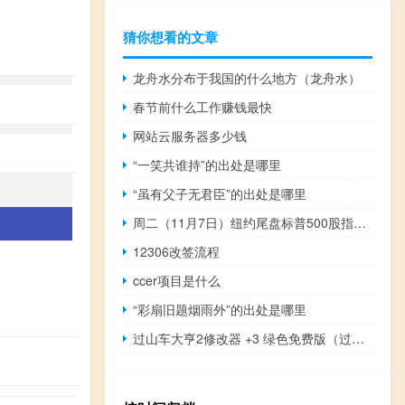
猜你想看的文章
龙舟水分布于我国的什么地方（龙舟水）
春节前什么工作赚钱最快
网站云服务器多少钱
“一笑共谁持”的出处是哪里
“虽有父子无君臣”的出处是哪里
周二（11月7日）纽约尾盘标普500股指期货最终上涨0.33%道指期货涨0.22%纳斯达克100股指期货涨0.96%罗素2000股指期货则跌0.11%
12306改签流程
ccer项目是什么
“彩扇旧题烟雨外”的出处是哪里
过山车大亨2修改器 +3 绿色免费版（过山车大亨2修改器 +3 绿色免费版功能简介）