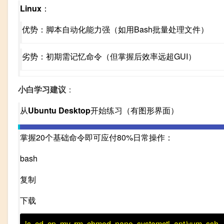
Linux
：
优势：脚本自动化能力强（如用Bash批量处理文件）
劣势：初期需记忆命令（但掌握后效率远超GUI）
小白学习建议
：
从
Ubuntu Desktop
开始练习（有图形界面）
掌握20个基础命令即可应付80%日常操作：
bash
复制
下载
ls, cd, cp, mv, rm, chmod, nano, systemctl, apt/yum,
ssh