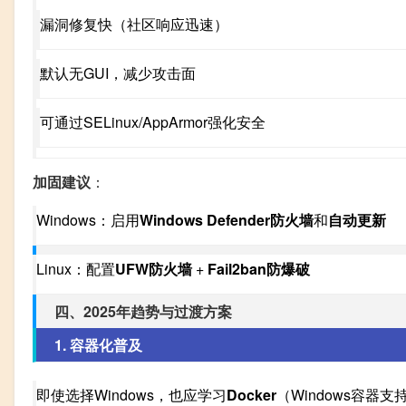
漏洞修复快（社区响应迅速）
默认无GUI，减少攻击面
可通过SELinux/AppArmor强化安全
加固建议
：
Windows：启用
Windows Defender防火墙
和
自动更新
Linux：配置
UFW防火墙
+
Fail2ban防爆破
四、2025年趋势与过渡方案
1. 容器化普及
即使选择Windows，也应学习
Docker
（Windows容器