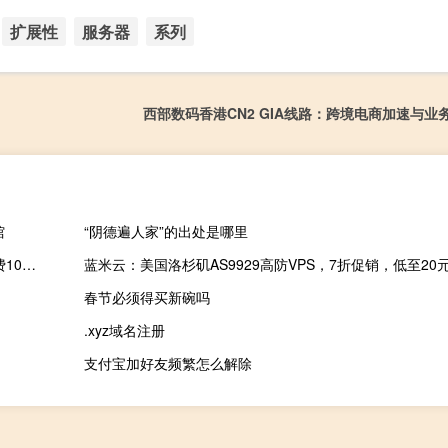
扩展性
服务器
系列
西部数码香港CN2 GIA线路：跨境电商加速与业
馆
“阴德遍人家”的出处是哪里
618# 麻花云-年中狂欢，香港三网CN2云服务器低至25元/月，免费10Gbps DDoS防御
春节必须得买新碗吗
.xyz域名注册
支付宝加好友频繁怎么解除