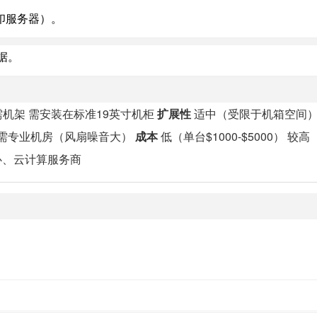
印服务器）。
据。
机架 需安装在标准19英寸机柜
扩展性
适中（受限于机箱空间）
 需专业机房（风扇噪音大）
成本
低（单台$1000-$5000） 较
心、云计算服务商