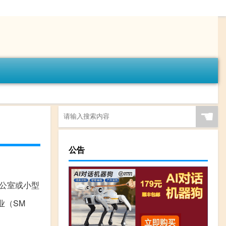
☚
公告
公室或小型
业（SM