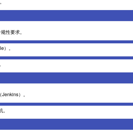
限。
合规性要求。
le）。
。
enkins）。
拟机。