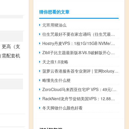
猜你想看的文章
元宵用猪油么
往生咒最好不要在家念诵吗（往生咒最好不要在家念诵）
Hostry丹麦VPS：1核1G/15GB NVMe/无限流量/1Gbps带宽/6美元/月
 更高（支
Zibll子比主题最新版本V6.5破解版开心版源码下载
高（需配套机
天之痕1.0攻略
菠萝云香港服务器专业测评 | 官网boluoyun.com | 香港VPS/云主机深度体验报告
略懂先生什么梗
ZoroCloud马来西亚住宅IP VPS：49元/月，香港/美国住宅双ISP VPS 40元/月起，支持支付宝/微信/USDT支付
RackNerd龙舟节促销美国VPS：12.88美元/年，10.18美元/年有货，支持支付宝/Paypal
冬天脚做什么颜色好看