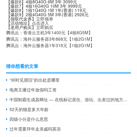
【爆款6】4核8G40G 6M 3年 3099元
【爆款7】4核16G40G 10M 3年 9999元
【爆款8】1核1G40G 1M 1年(香港) 119元
【爆款9】2核4G40G 5M 3年(香港) 2926元
【领取代金券】
立即领券
【活动地址】
点击进入
【老用户购买】
立即购买
腾讯云：
香港云主机3年1400元【4核8G5M】
腾讯云：
海外云服务器3年868元【1核2G1M】
腾讯云：
海外云服务器1年318元【1核2G1M】
猜你想看的文章
“何时见朋旧”的出处是哪里
电商主播过年放假吗工资
中国制霸生成器网址 — 在线标记居住、游玩、出差过的地方，生成足迹地图！
52天的猫是多大年龄
四级小分是什么意思
过年需要拜年走亲戚吗英语