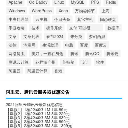
Apache
Go Daddy
Linux
MySQL
PPS
Redis
Windows
WordPress
Xeon
万物尝鲜节
上海
中央处理器
云主机
今日头条
其它主机
固态硬盘
手游攻略
技术
操作系统
支付 可以很 ____
数据库
文章
文章列表
春节2024
未分类
梦幻西游
法律
淘宝网
生活助理
电脑
百度
百度云
网络爬虫
美好，一直在身边
腾讯
腾讯QQ
腾讯云
腾讯云计算
花样游广州
英特尔
设计
软件
阿里云
阿里云计算
香港
阿里云、腾讯云服务器优惠公告
2021阿里云腾讯云最新优惠信息
【爆款1】1核2G40G 1M 1年 89元
【爆款2】1核2G40G 1M 3年 229元
【爆款3】2核4G40G 3M 3年 639元
【爆款4】2核4G40G 5M 3年 899元
【爆款5】2核8G40G 5M 3年 1399元