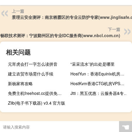
上一篇
景理云安全测评：南京栖霞区的专业云防护专家(www.jinglisafe.c
下一篇
畅联技术测评：宁波鄞州区的专业IDC服务商(www.nbcl.com.cn)
相关问题
元宵虎会打一字怎么读拼音
“采采流水”的出处是哪里
建立农贸市场需什么手续
HostYun：香港Equinix机房，三网CMI回程VPS，月付36元起，2Gbps~10Gbps大带宽VPS
新杨家将攻略
HostKvm香港CTG机房VPS上线：1Gbps国际或300Mbps内地优化线路，6.8美元/月起，支持支付宝/Paypal
免费主机freehost.cc提供免费建站虚拟主机空间服务
Jtti：黑五优惠：云服务器&专用服务器最高立减82%，1C1G5M不限流云主机低至$1.8/月，$22.16/年
Zlib(电子书下载器) v3.4 官方版
☚