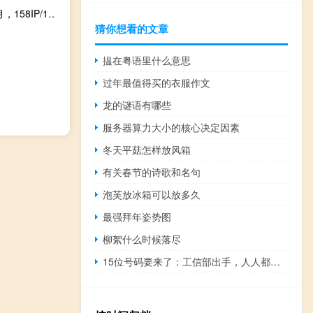
Hostease香港/美国多IP站群服务器促销：128IP/129美元/月，158IP/149美元/月
猜你想看的文章
揾在粤语里什么意思
过年最值得买的衣服作文
龙的谜语有哪些
服务器算力大小的核心决定因素
冬天平菇怎样放风箱
有关春节的诗歌和名句
泡芙放冰箱可以放多久
最强拜年姿势图
柳絮什么时候落尽
15位号码要来了：工信部出手，人人都能用上！