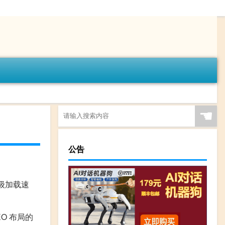
☚
公告
级加载速
O 布局的