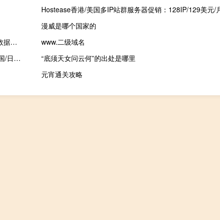
漫威是哪个国家的
95盾：永久免费的CDN服务、95盾主打三网CN2 GIA线路、五大数据流量清洗中心、无限防御不上限、抗D云WAF超过1000Gbps
www.二级域名
RAKsmart，海外免备案便宜VPS超值秒杀低至$1.99/月，香港/美国/日本机房，免费快照/免费备份，KVM虚拟/不限流量
“底须天女问云何”的出处是哪里
元宵通关攻略