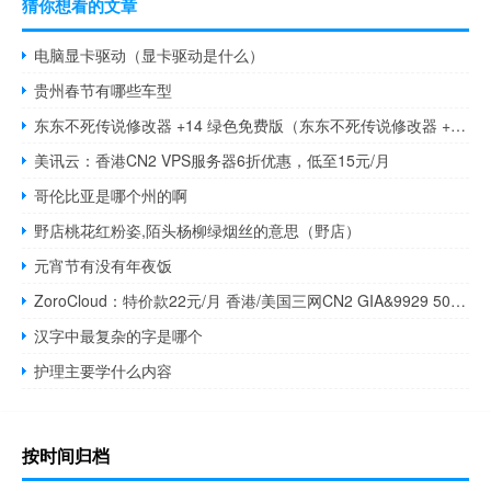
猜你想看的文章
电脑显卡驱动（显卡驱动是什么）
贵州春节有哪些车型
东东不死传说修改器 +14 绿色免费版（东东不死传说修改器 +14 绿色免费版功能简介）
美讯云：香港CN2 VPS服务器6折优惠，低至15元/月
哥伦比亚是哪个州的啊
野店桃花红粉姿,陌头杨柳绿烟丝的意思（野店）
元宵节有没有年夜饭
ZoroCloud：特价款22元/月 香港/美国三网CN2 GIA&9929 50G ddos高防 原生IP 全场月付8折季付7折优惠码
汉字中最复杂的字是哪个
护理主要学什么内容
按时间归档