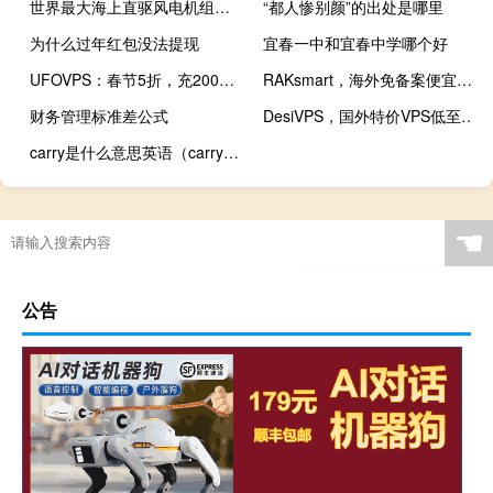
世界最大海上直驱风电机组在福建下线：转一圈发38度电
“都人惨别颜”的出处是哪里
为什么过年红包没法提现
宜春一中和宜春中学哪个好
UFOVPS：春节5折，充200送30元，日本/香港CN2 GIA/美国高防VPS月付19元起
RAKsmart，海外免备案便宜VPS超值秒杀低至$1.99/月，香港/美国/日本机房，免费快照/免费备份，KVM虚拟/不限流量
财务管理标准差公式
DesiVPS，国外特价VPS低至$20/年@春节优惠，美国洛杉矶/荷兰海牙机房，KVM虚拟/1Gbps带宽
carry是什么意思英语（carry是什么意思）
☚
公告