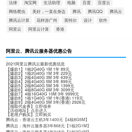
法律
淘宝网
生活助理
电脑
百度
百度云
网络爬虫
美好，一直在身边
腾讯
腾讯QQ
腾讯云
腾讯云计算
花样游广州
英特尔
设计
软件
阿里云
阿里云计算
香港
阿里云、腾讯云服务器优惠公告
2021阿里云腾讯云最新优惠信息
【爆款1】1核2G40G 1M 1年 89元
【爆款2】1核2G40G 1M 3年 229元
【爆款3】2核4G40G 3M 3年 639元
【爆款4】2核4G40G 5M 3年 899元
【爆款5】2核8G40G 5M 3年 1399元
【爆款6】4核8G40G 6M 3年 3099元
【爆款7】4核16G40G 10M 3年 9999元
【爆款8】1核1G40G 1M 1年(香港) 119元
【爆款9】2核4G40G 5M 3年(香港) 2926元
【领取代金券】
立即领券
【活动地址】
点击进入
【老用户购买】
立即购买
腾讯云：
香港云主机3年1400元【4核8G5M】
腾讯云：
海外云服务器3年868元【1核2G1M】
腾讯云：
海外云服务器1年318元【1核2G1M】