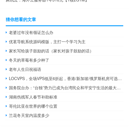
猜你想看的文章
老婆过年没有领证怎么办
优茗导航系统源码模版，主打一个学习为主
家长写给孩子鼓励的话（家长对孩子鼓励的话）
冬天的草莓有多少种了
老年人生日祝福语
LOCVPS，全场VPS低至6折起，香港/新加坡/俄罗斯机房可选，KVM虚拟/CN2/联通AS9929/软银网络
国务院台办：“台独”势力已成为台湾民众和平安宁生活的最大破坏者
湖南伤残军人春节补助标准
哥伦比亚在世界的哪个位置
兰花冬天室内温度多少