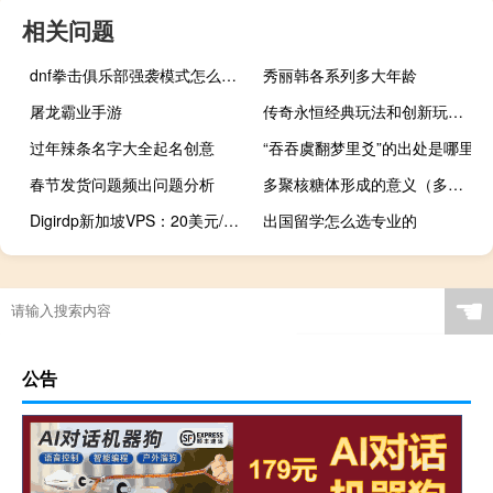
相关问题
dnf拳击俱乐部强袭模式怎么过去（强袭模式搏击俱乐部怎么开）
秀丽韩各系列多大年龄
屠龙霸业手游
传奇永恒经典玩法和创新玩法介绍
过年辣条名字大全起名创意
“吞吞虞翻梦里爻”的出处是哪里
春节发货问题频出问题分析
多聚核糖体形成的意义（多聚核糖体）
Digirdp新加坡VPS：20美元/年，AMD 7950x，印度/美国机房15美元/年，支持支付宝/Paypal
出国留学怎么选专业的
☚
公告