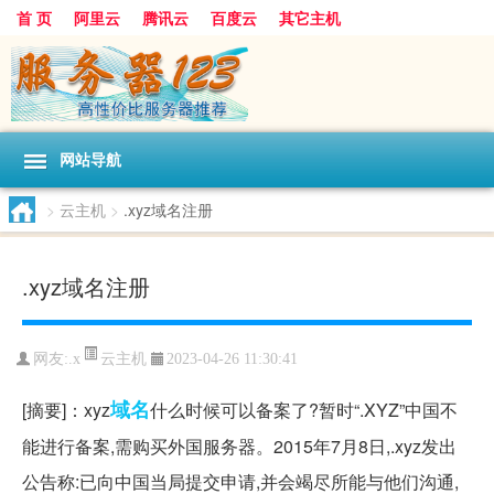
首 页
阿里云
腾讯云
百度云
其它主机
网站导航
>
云主机
>
.xyz域名注册
.xyz域名注册
云主机
网友:.x
2023-04-26 11:30:41
域名
[摘要]：xyz
什么时候可以备案了?暂时“.XYZ”中国不
能进行备案,需购买外国服务器。2015年7月8日,.xyz发出
公告称:已向中国当局提交申请,并会竭尽所能与他们沟通,