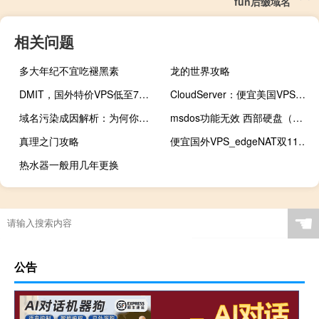
fun后缀域名
相关问题
多大年纪不宜吃褪黑素
龙的世界攻略
DMIT，国外特价VPS低至7折@新年优惠，美国洛杉矶CN2 GIA/买一送一，最高10Gbps超大带宽/流量加量不加价
CloudServer：便宜美国VPS，低至$10/年，1Gbps带宽，1G内存/1核/20GSSD/1T流量，有授权Windows
域名污染成因解析：为何你的网站突然”失联”？
msdos功能无效 西部硬盘（ms dos功能无效）
真理之门攻略
便宜国外VPS_edgeNAT双11韩国CN2、香港CN2、美国4873线路VPS全场6折360元/年起
热水器一般用几年更换
☚
公告