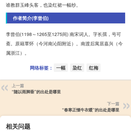
谁教群玉峰头客，也染红裙一幅纱。
作者简介(李曾伯)
李曾伯(1198～1265至1275间) 南宋词人。字长孺，号可
斋。原籍覃怀（今河南沁阳附近）。南渡后寓居嘉兴（今
属浙江）。
网络标签：
一幅
染红
红梅
上一篇
“随以雨脚垂”的出处是哪里
下一篇
“春寒正惬牛衣暖”的出处是哪里
相关问题