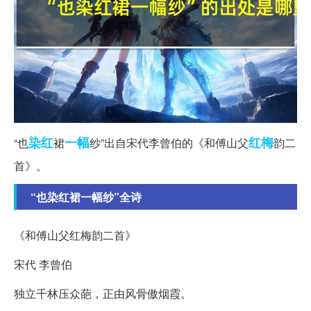
染红
一幅
红梅
“也
裙
纱”出自宋代李曾伯的《和傅山父
韵二
首》。
“也染红裙一幅纱”全诗
《和傅山父红梅韵二首》
宋代 李曾伯
独立千林压众葩，正由风骨傲烟霞。