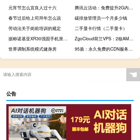
元宵节怎么宜良人过十六
腾讯云活动：免费提升2G内存，免费提升1M带宽，免费续费一年时长
春节过后给上司拜年怎么说
碳排放管理员一个月多少钱
劳动法关于岗前培训的规定
二手显卡行情（二手显卡）
据称诺基亚XR30强固手机泄露的渲染图出现
ZgoCloud荷兰VPS：2核AMD EPYC 7402P5/1.5G DDR4/20GB SSD/2TB月流量/1Gbps带宽/5美元/季，支持支付宝/Paypal
世界调制系统模式健身房
95盾：永久免费的CDN服务、95盾主打三网CN2 GIA线路、五大数据流量清洗中心、无限防御不上限、抗D云WAF超过1000Gbps
☚
公告