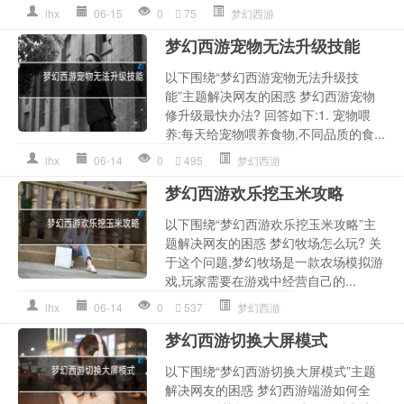
lhx
06-15
0
75
梦幻西游
梦幻西游宠物无法升级技能
以下围绕“梦幻西游宠物无法升级技
能”主题解决网友的困惑 梦幻西游宠物
修升级最快办法? 回答如下:1. 宠物喂
养:每天给宠物喂养食物,不同品质的食...
lhx
06-14
0
495
梦幻西游
梦幻西游欢乐挖玉米攻略
以下围绕“梦幻西游欢乐挖玉米攻略”主
题解决网友的困惑 梦幻牧场怎么玩? 关
于这个问题,梦幻牧场是一款农场模拟游
戏,玩家需要在游戏中经营自己的...
lhx
06-14
0
537
梦幻西游
梦幻西游切换大屏模式
以下围绕“梦幻西游切换大屏模式”主题
解决网友的困惑 梦幻西游端游如何全