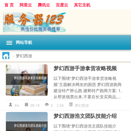
首 页
阿里云
腾讯云
百度云
其它主机
网站导航
>
梦幻西游
梦幻西游手游拿货攻略视频
以下围绕“梦幻西游手游拿货攻略视
频”主题解决网友的困惑 梦幻西游跑商
建业特产肿么跑 建邺特产跑商方案: 1、
从帮派领票出来,不要在长安买商品,...
lhx
06-15
0
24
梦幻西游
梦幻西游浩文团队技能介绍
以下围绕“梦幻西游浩文团队技能介