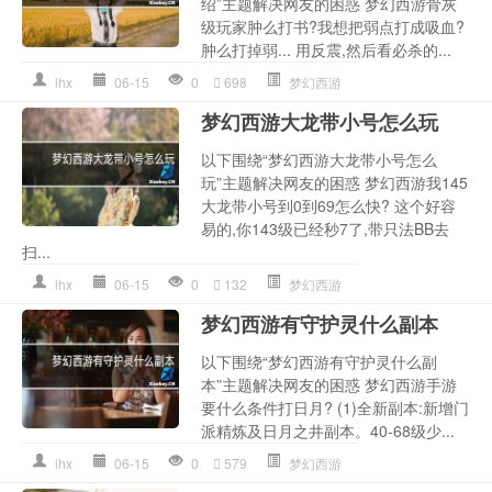
绍”主题解决网友的困惑 梦幻西游骨灰
级玩家肿么打书?我想把弱点打成吸血?
肿么打掉弱... 用反震,然后看必杀的...
lhx
06-15
0
698
梦幻西游
梦幻西游大龙带小号怎么玩
以下围绕“梦幻西游大龙带小号怎么
玩”主题解决网友的困惑 梦幻西游我145
大龙带小号到0到69怎么快? 这个好容
易的,你143级已经秒7了,带只法BB去
扫...
lhx
06-15
0
132
梦幻西游
梦幻西游有守护灵什么副本
以下围绕“梦幻西游有守护灵什么副
本”主题解决网友的困惑 梦幻西游手游
要什么条件打日月? (1)全新副本:新增门
派精炼及日月之井副本。40-68级少...
lhx
06-15
0
579
梦幻西游