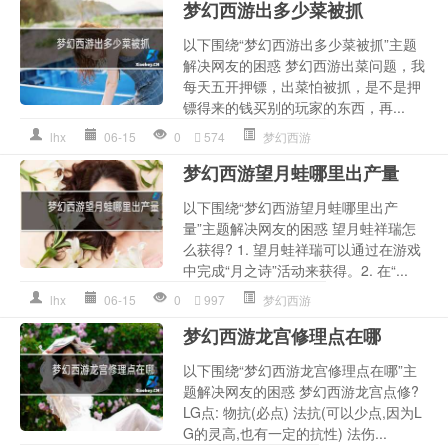
梦幻西游出多少菜被抓
以下围绕“梦幻西游出多少菜被抓”主题
解决网友的困惑 梦幻西游出菜问题，我
每天五开押镖，出菜怕被抓，是不是押
镖得来的钱买别的玩家的东西，再...
lhx
06-15
0
574
梦幻西游
梦幻西游望月蛙哪里出产量
以下围绕“梦幻西游望月蛙哪里出产
量”主题解决网友的困惑 望月蛙祥瑞怎
么获得? 1. 望月蛙祥瑞可以通过在游戏
中完成“月之诗”活动来获得。2. 在“...
lhx
06-15
0
997
梦幻西游
梦幻西游龙宫修理点在哪
以下围绕“梦幻西游龙宫修理点在哪”主
题解决网友的困惑 梦幻西游龙宫点修?
LG点: 物抗(必点) 法抗(可以少点,因为L
G的灵高,也有一定的抗性) 法伤...