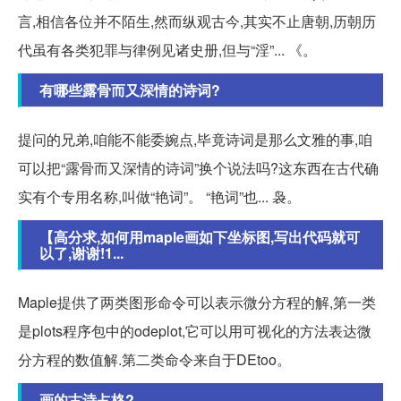
言,相信各位并不陌生,然而纵观古今,其实不止唐朝,历朝历
代虽有各类犯罪与律例见诸史册,但与“淫”... 《。
有哪些露骨而又深情的诗词?
提问的兄弟,咱能不能委婉点,毕竟诗词是那么文雅的事,咱
可以把“露骨而又深情的诗词”换个说法吗?这东西在古代确
实有个专用名称,叫做“艳词”。 “艳词”也... 袅。
【高分求,如何用maple画如下坐标图,写出代码就可
以了,谢谢!1...
Maple提供了两类图形命令可以表示微分方程的解,第一类
是plots程序包中的odeplot,它可以用可视化的方法表达微
分方程的数值解.第二类命令来自于DEtoo。
画的古诗占格?