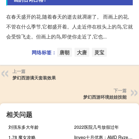
在春天盛开的花,随着春天的逝去就凋谢了。 而画上的花,
不管在什么季节,它都盛开着。人走近停在枝头上的鸟,它就
会受惊飞走。但画上的鸟,即使你走近了,它也...
网络标签：
唐朝
大唐
灵宝
上一篇
梦幻西游满天套装效果
下一篇
梦幻西游环境娃娃技能
相关问题
刘强东多大年龄
2022医院几号放假过年
1.78 魔女攻略
linveo十月优惠：AMD Ryzen KVM NVMe VPS 3.00美元/月起，4GB 10美元/月起，美国俄亥俄州机房