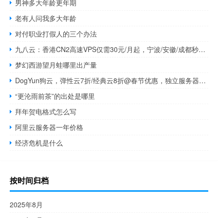
男神多大年龄更年期
老有人问我多大年龄
对付职业打假人的三个办法
九八云：香港CN2高速VPS仅需30元/月起，宁波/安徽/成都秒解高防云低至109元起
梦幻西游望月蛙哪里出产量
DogYun狗云，弹性云7折/经典云8折@春节优惠，独立服务器优惠100元次月免费，中国香港/日本/韩国/美国等机房
“更沦雨前茶”的出处是哪里
拜年贺电格式怎么写
阿里云服务器一年价格
经济危机是什么
按时间归档
2025年8月