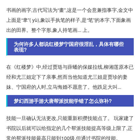
书画的画字,古代写法为“畫”,这是一个会意兼指事字,金文中
上面是“聿”( yù),象以手执笔的样子,是“笔”的本字,下面象画
出的田界。整个字形,象人持笔画... 上。
为何许多人都说红楼梦宁国府很淫乱，具体有哪些
表现?
在《红楼梦》中,经过贾琏与薛蟠的保媒拉线,柳湘莲原本已
经和尤三姐定下了亲事,然而当他知道尤三姐是贾珍的妻
妹、宁国府的人时,立马悔婚不愿意了。他跌足大叫...
梦幻西游手游大唐帮派技能学错了怎么弥补?
技能一旦确认无法更改,只能重新积攒技能点了。 玩家建了
书院以后就可以给指定的几个帮派技能提高等级上限了,正
常的帮派技能最高只能到100级,但通过书院的技能。