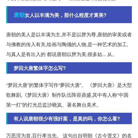
唐朝
女人以丰满为美，那什么程度才算美?
唐朝的美人是以丰满为主,并不是以胖为尊,唐朝的审美或者
与佛教的传入有关,绘画与陶俑的人物,是一种艺术的加工,
与真人是有出入的 都说唐朝以胖为美,很多姑... 从。
梦回大唐繁体字怎么写?
“梦回大唐”的繁体字写作“夢回大唐”。 《梦回大唐》是大型
歌舞剧,《梦回大唐》制作队伍阵容鼎盛,其中有人称“中国
第一灯”的灯光总监沙晓岚、著名舞台美术。
有人说唐朝很少有强奸案，是真的吗，你怎么看?
万恶淫为首,百行孝当先。 这句出自明朝《古今贤文》的名