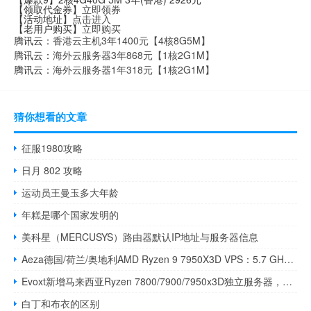
【领取代金券】
立即领券
【活动地址】
点击进入
【老用户购买】
立即购买
腾讯云：
香港云主机3年1400元【4核8G5M】
腾讯云：
海外云服务器3年868元【1核2G1M】
腾讯云：
海外云服务器1年318元【1核2G1M】
猜你想看的文章
征服1980攻略
日月 802 攻略
运动员王曼玉多大年龄
年糕是哪个国家发明的
美科星（MERCUSYS）路由器默认IP地址与服务器信息
Aeza德国/荷兰/奥地利AMD Ryzen 9 7950X3D VPS：5.7 GHz频率，6.13欧元/月起，老用户免费迁移
Evoxt新增马来西亚Ryzen 7800/7900/7950x3D独立服务器，送双倍内存，免费重置流量
白丁和布衣的区别