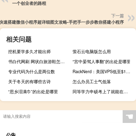
一个创业者的路程
下一篇
快速搭建微信小程序超详细图文攻略-手把手一步步教你搭建小程序
相关问题
挖机要学多久才能出师
萤石云电脑版怎么用
书白代网刷 网状白旅游鞋怎么刷才能白(如何刷带网的白鞋)
“宫中晏驾人事翻”的出处是哪里
专业代码为什么是两位数
RackNerd：美国VPS低至$10.18/年，便宜VPS，美国洛杉矶/圣何塞等8个可选机房
关于冬天的有哪些古诗
怎么办员工士气低落
“思乡泪满巾”的出处是哪里
同等学力申硕考上了就能在毕业拿学位证吗
☚
公告