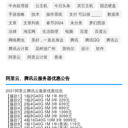
中央处理器
云主机
今日头条
其它主机
固态硬盘
手游攻略
技术
操作系统
支付 可以很 ____
数据库
文章
文章列表
春节2024
未分类
梦幻西游
法律
淘宝网
生活助理
电脑
百度
百度云
网络爬虫
美好，一直在身边
腾讯
腾讯QQ
腾讯云
腾讯云计算
花样游广州
英特尔
设计
软件
阿里云
阿里云计算
香港
阿里云、腾讯云服务器优惠公告
2021阿里云腾讯云最新优惠信息
【爆款1】1核2G40G 1M 1年 89元
【爆款2】1核2G40G 1M 3年 229元
【爆款3】2核4G40G 3M 3年 639元
【爆款4】2核4G40G 5M 3年 899元
【爆款5】2核8G40G 5M 3年 1399元
【爆款6】4核8G40G 6M 3年 3099元
【爆款7】4核16G40G 10M 3年 9999元
【爆款8】1核1G40G 1M 1年(香港) 119元
【爆款9】2核4G40G 5M 3年(香港) 2926元