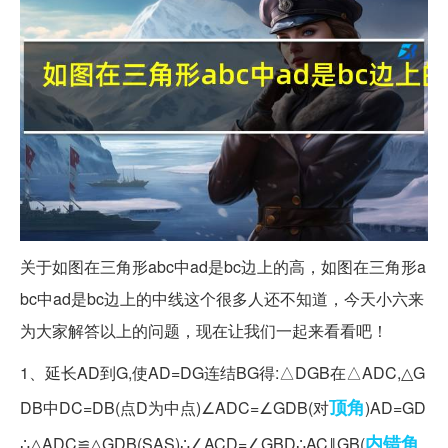
关于如图在三角形abc中ad是bc边上的高，如图在三角形a
bc中ad是bc边上的中线这个很多人还不知道，今天小六来
为大家解答以上的问题，现在让我们一起来看看吧！
1、延长AD到G,使AD=DG连结BG得:△DGB在△ADC,△G
顶角
DB中DC=DB(点D为中点)∠ADC=∠GDB(对
)AD=GD
内错角
∴△ADC≌△GDB(SAS)∴∠ACD=∠GBD∴AC‖GB(