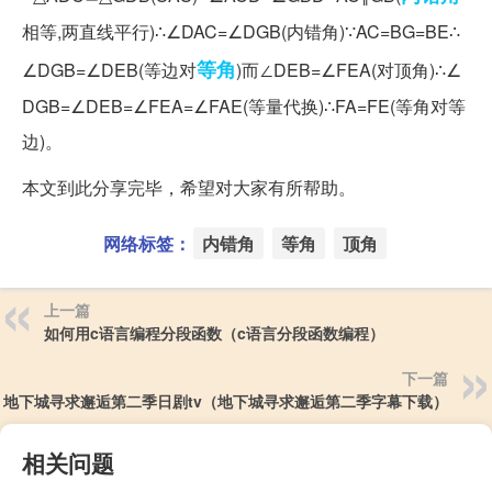
相等,两直线平行)∴∠DAC=∠DGB(内错角)∵AC=BG=BE∴
等角
∠DGB=∠DEB(等边对
)而∠DEB=∠FEA(对顶角)∴∠
DGB=∠DEB=∠FEA=∠FAE(等量代换)∴FA=FE(等角对等
边)。
本文到此分享完毕，希望对大家有所帮助。
网络标签：
内错角
等角
顶角
上一篇
如何用c语言编程分段函数（c语言分段函数编程）
下一篇
地下城寻求邂逅第二季日剧tv（地下城寻求邂逅第二季字幕下载）
相关问题