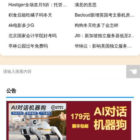
Hostiger全场首月5折：托管虚拟主机/VPS/外汇VPS，1.99美元/月起
满意的意思
积食后能吃橘子吗冬天
Bacloud新增英国考文垂机房，配备AMD EPYC处理器，另有立陶宛/荷兰/美国机房可选，八折优惠，支持支付宝/银联/Paypal
4k电影多少G
狗狗冬天吃多了会怎样
北京国家会计学院好考吗
Jtti：新加坡独立服务器低至2.5折，$99.9起，独享CN2带宽，提供7*24h中文服务
亭林公园过年免费吗
华纳云：影响美国独立服务器价格的因素有哪些
☚
公告