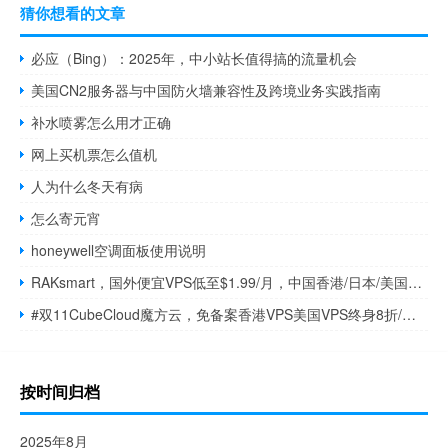
猜你想看的文章
必应（Bing）：2025年，中小站长值得搞的流量机会
美国CN2服务器与中国防火墙兼容性及跨境业务实践指南
补水喷雾怎么用才正确
网上买机票怎么值机
人为什么冬天有病
怎么寄元宵
honeywell空调面板使用说明
RAKsmart，国外便宜VPS低至$1.99/月，中国香港/日本/美国机房，优化网络/KVM虚拟/100Mbps带宽不限流量
#双11CubeCloud魔方云，免备案香港VPS美国VPS终身8折/双11特惠，香港CN2 GIA/美国CN2 GIA优质网络，1Gbps带宽低至31元/月
按时间归档
2025年8月