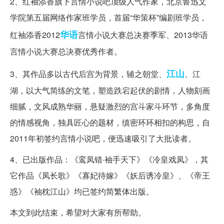
2、红袖添香旗下言情小说吧顶级人气作家，北京鲁迅文
学院第五届网络作家班学员，首届“华策杯”编剧班学员，
华语
红袖添香2012
言情小说大赛总决赛季军、2013华语
言情小说大赛总决赛优秀作者。
江山
3、其作品多以古代后宫为背景，辅之朝堂、
、江
湖，以大气简练的文笔，塑造跌宕起伏的剧情，人物刻画
细腻，文风成熟华丽，悬疑激烈的宫斗家斗环节，多角度
的情感视角，独具匠心的题材，缜密环环相扣的构思，自
2011年初签约言情小说吧，便迅速吸引了大批读者。
4、已出版作品：《鸾凤错·袖手天下》《冷皇戏凤》，其
它作品《凤长歌》《寡妃待嫁》《妖后诱冷皇》、《帝王
惑》《袖枕江山》均已签约简繁体出版。
本文到此结束，希望对大家有所帮助。