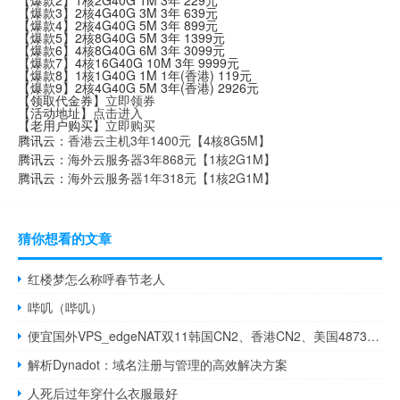
【爆款2】1核2G40G 1M 3年 229元
【爆款3】2核4G40G 3M 3年 639元
【爆款4】2核4G40G 5M 3年 899元
【爆款5】2核8G40G 5M 3年 1399元
【爆款6】4核8G40G 6M 3年 3099元
【爆款7】4核16G40G 10M 3年 9999元
【爆款8】1核1G40G 1M 1年(香港) 119元
【爆款9】2核4G40G 5M 3年(香港) 2926元
【领取代金券】
立即领券
【活动地址】
点击进入
【老用户购买】
立即购买
腾讯云：
香港云主机3年1400元【4核8G5M】
腾讯云：
海外云服务器3年868元【1核2G1M】
腾讯云：
海外云服务器1年318元【1核2G1M】
猜你想看的文章
红楼梦怎么称呼春节老人
哔叽（哔叽）
便宜国外VPS_edgeNAT双11韩国CN2、香港CN2、美国4873线路VPS全场6折360元/年起
解析Dynadot：域名注册与管理的高效解决方案
人死后过年穿什么衣服最好