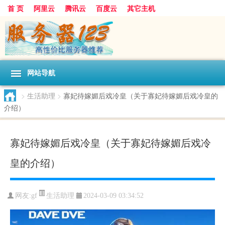
首 页
阿里云
腾讯云
百度云
其它主机
网站导航
>
生活助理
>
寡妃待嫁媚后戏冷皇（关于寡妃待嫁媚后戏冷皇的
介绍）
寡妃待嫁媚后戏冷皇（关于寡妃待嫁媚后戏冷
皇的介绍）
生活助理
网友:gf
2024-03-09 03:34:52