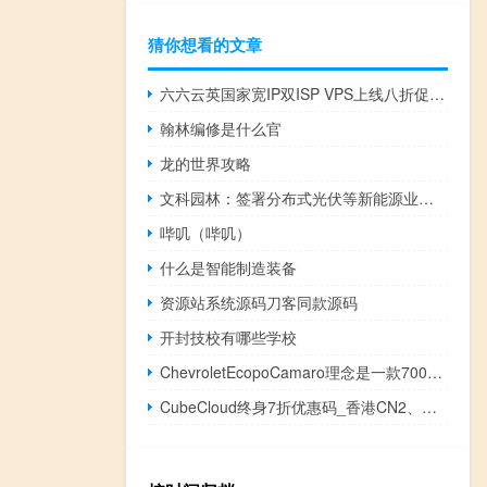
猜你想看的文章
六六云英国家宽IP双ISP VPS上线八折促销：48元/月，英国原生家庭住宅IP，TikTok流量业务首选，支持支付宝
翰林编修是什么官
龙的世界攻略
文科园林：签署分布式光伏等新能源业务投资的战略合作协议
哔叽（哔叽）
什么是智能制造装备
资源站系统源码刀客同款源码
开封技校有哪些学校
ChevroletEcopoCamaro理念是一款700马力的电动拖动赛车
CubeCloud终身7折优惠码_香港CN2、美国CN2、香港国际大带宽、美国联通4837线路VPS只需27元/月起