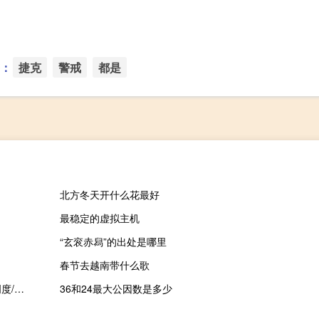
：
捷克
警戒
都是
北方冬天开什么花最好
最稳定的虚拟主机
“玄衮赤舄”的出处是哪里
春节去越南带什么歌
【Autoit原创单文件】程序窗口控制工具v1.2（置顶/修改标题/透明度/鼠标穿透）
36和24最大公因数是多少