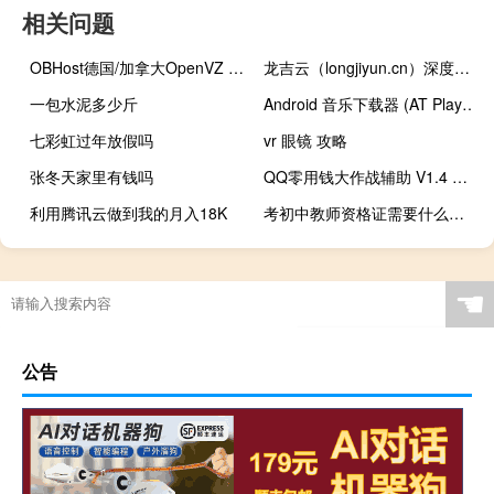
相关问题
OBHost德国/加拿大OpenVZ VPS：4核16G/700GB硬盘/不限流量/46.26美元/月起
龙吉云（longjiyun.cn）深度测评：济南历下区企业级云服务商，山东数字化转型核心伙伴
一包水泥多少斤
Android 音乐下载器 (AT Player) v1.614 专业版
七彩虹过年放假吗
vr 眼镜 攻略
张冬天家里有钱吗
QQ零用钱大作战辅助 V1.4 绿色免费版（QQ零用钱大作战辅助 V1.4 绿色免费版功能简介）
利用腾讯云做到我的月入18K
考初中教师资格证需要什么条件啊
☚
公告