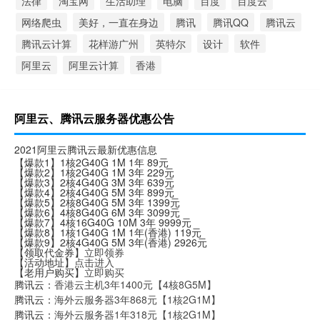
法律
淘宝网
生活助理
电脑
百度
百度云
网络爬虫
美好，一直在身边
腾讯
腾讯QQ
腾讯云
腾讯云计算
花样游广州
英特尔
设计
软件
阿里云
阿里云计算
香港
阿里云、腾讯云服务器优惠公告
2021阿里云腾讯云最新优惠信息
【爆款1】1核2G40G 1M 1年 89元
【爆款2】1核2G40G 1M 3年 229元
【爆款3】2核4G40G 3M 3年 639元
【爆款4】2核4G40G 5M 3年 899元
【爆款5】2核8G40G 5M 3年 1399元
【爆款6】4核8G40G 6M 3年 3099元
【爆款7】4核16G40G 10M 3年 9999元
【爆款8】1核1G40G 1M 1年(香港) 119元
【爆款9】2核4G40G 5M 3年(香港) 2926元
【领取代金券】
立即领券
【活动地址】
点击进入
【老用户购买】
立即购买
腾讯云：
香港云主机3年1400元【4核8G5M】
腾讯云：
海外云服务器3年868元【1核2G1M】
腾讯云：
海外云服务器1年318元【1核2G1M】