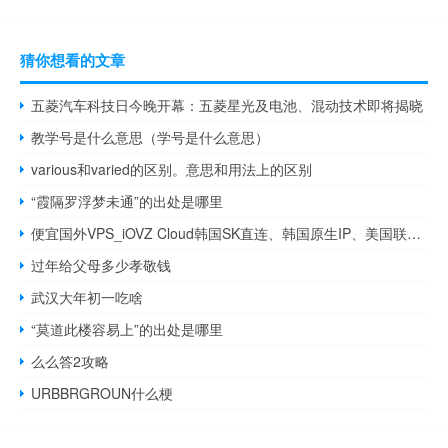
猜你想看的文章
五菱汽车科技日今晚开幕：五菱星光及电池、混动技术即将揭晓
教学号是什么意思（学号是什么意思）
various和varied的区别。意思和用法上的区别
“霞隔罗浮梦未通”的出处是哪里
便宜国外VPS_iOVZ Cloud韩国SK直连、韩国原生IP、美国联通4837线路VPS终身6折36元/月起
过年给父母多少孝敬钱
武汉大年初一吃啥
“莫道此楼容易上”的出处是哪里
么么答2攻略
URBBRGROUN什么梗