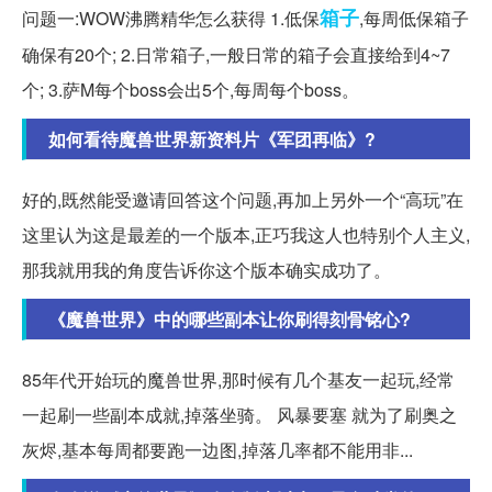
箱子
问题一:WOW沸腾精华怎么获得 1.低保
,每周低保箱子
确保有20个; 2.日常箱子,一般日常的箱子会直接给到4~7
个; 3.萨M每个boss会出5个,每周每个boss。
如何看待魔兽世界新资料片《军团再临》?
好的,既然能受邀请回答这个问题,再加上另外一个“高玩”在
这里认为这是最差的一个版本,正巧我这人也特别个人主义,
那我就用我的角度告诉你这个版本确实成功了。
《魔兽世界》中的哪些副本让你刷得刻骨铭心?
85年代开始玩的魔兽世界,那时候有几个基友一起玩,经常
一起刷一些副本成就,掉落坐骑。 风暴要塞 就为了刷奥之
灰烬,基本每周都要跑一边图,掉落几率都不能用非...