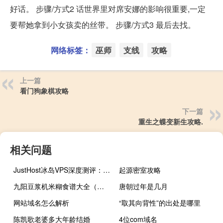
好话。 步骤/方式2 话世界里对席安娜的影响很重要,一定
要帮她拿到小女孩卖的丝带。 步骤/方式3 最后去找。
网络标签：
巫师
支线
攻略
上一篇
看门狗象棋攻略
下一篇
重生之蝶变新生攻略.
相关问题
JustHost冰岛VPS深度测评：高冷北欧主机真能兼顾速度与隐私？
起源密室攻略
九阳豆浆机米糊食谱大全（九阳豆浆机 米糊）
唐朝过年是几月
网站域名怎么解析
“取其向背性”的出处是哪里
陈凯歌老婆多大年龄结婚
4位com域名