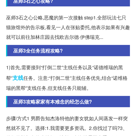
巫师3石之心攻略?
巫师3石之心公略,恶魔的第一次接触 step1.全部玩法七只
猫旅馆外的告示板,看见一人在张贴委托,他表示如果有兴趣
就可以前往加林庄园去找欧吉尔德·伊佛瑞克...
巫师3全任务流程攻略?
1)首先,需要接到“打倒二世”主线任务以及“诺德维瑞的黑
支线
帮”
任务。注意:“打倒二世”主线任务优先,结合“诺维格
瑞的黑帮”支线任务,但支线任务只能辅。
巫师3攻略家家有本难念的经怎么做?
步骤/方式1 男爵告知杰洛特他的妻女犹如人间蒸发一样突
然就不见了。选择:1.我需要更多资讯。2.你找过了吗?3、