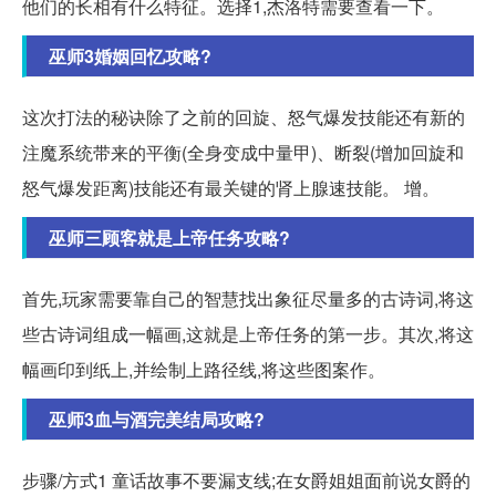
他们的长相有什么特征。选择1,杰洛特需要查看一下。
巫师3婚姻回忆攻略?
这次打法的秘诀除了之前的回旋、怒气爆发技能还有新的
注魔系统带来的平衡(全身变成中量甲)、断裂(增加回旋和
怒气爆发距离)技能还有最关键的肾上腺速技能。 增。
巫师三顾客就是上帝任务攻略?
首先,玩家需要靠自己的智慧找出象征尽量多的古诗词,将这
些古诗词组成一幅画,这就是上帝任务的第一步。其次,将这
幅画印到纸上,并绘制上路径线,将这些图案作。
巫师3血与酒完美结局攻略?
步骤/方式1 童话故事不要漏支线;在女爵姐姐面前说女爵的