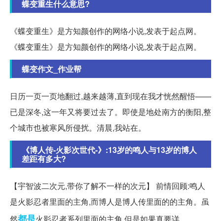
蝶变重生什么意思?
《蝶变重生》是方知颜创作的网络小说,发表于起点网。
《蝶变重生》是方知颜创作的网络小说,发表于起点网。
蝶变作文_作业帮
日历一页一页地翻过,越来越薄,直到现在我才恍然醒悟——
已是深冬,这一年又将要过去了。即使是地处南方的衡阳,整
个城市也被寒风所侵扰。清晨,我站在。
《博人传-火影次世代-》:13岁的鸣人与13岁的博人
差距有多大?
【宇智波二次元,带你了解不一样的次元】 前情回顾:鸣人
是火影忍者里面的主角,而博人是博人传里面的的主角。虽
都是
然
火影忍者系列里面的主角,但是如果真要详...