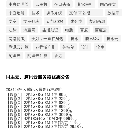
中央处理器
云主机
今日头条
其它主机
固态硬盘
手游攻略
技术
操作系统
支付 可以很 ____
数据库
文章
文章列表
春节2024
未分类
梦幻西游
法律
淘宝网
生活助理
电脑
百度
百度云
网络爬虫
美好，一直在身边
腾讯
腾讯QQ
腾讯云
腾讯云计算
花样游广州
英特尔
设计
软件
阿里云
阿里云计算
香港
阿里云、腾讯云服务器优惠公告
2021阿里云腾讯云最新优惠信息
【爆款1】1核2G40G 1M 1年 89元
【爆款2】1核2G40G 1M 3年 229元
【爆款3】2核4G40G 3M 3年 639元
【爆款4】2核4G40G 5M 3年 899元
【爆款5】2核8G40G 5M 3年 1399元
【爆款6】4核8G40G 6M 3年 3099元
【爆款7】4核16G40G 10M 3年 9999元
【爆款8】1核1G40G 1M 1年(香港) 119元
【爆款9】2核4G40G 5M 3年(香港) 2926元