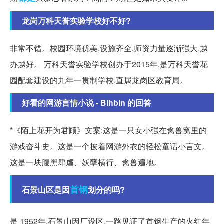
龙岗万科天誉实验学校好不好?
非常不错。校园环境优美,设施齐全,师资力量逐渐强大,越
办越好。 万科天誉实验学校创办于2015年,是万科天誉花
园配套建设的九年一贯制学校,直属龙岗区教育局。
好看的网游言情小说 - Bihbin 的回答
*《陌上花开为君顾》文案:这是一只女小强在禽兽窝里的
游戏奋斗史。这是一个披着网游外衣的轻松童话小言文。
这是一块腹黑肆虐、妖孽横行、禽兽遍地。
首钢
石景山区是因
划分的吗?
是 1952年,石景山因厂设区,一路见证了首钢生产的火红年