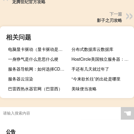
龙腾世纪官方攻略
下一篇
影子之刃攻略
相关问题
电脑显卡驱动（显卡驱动是什么）
分布式数据库云数据库
一身狰气是什么意思什么梗
HostCircle美国独立服务器：AMD EPYC 9124/384G DDR5/3.84T NVMe/300T流量/10Gbps带宽/499美元/月
服务器导航网：如何选择CDN加速网站访问并增强防御的实用指南
手还有几天就过年了
服务器云渲染
“今来欲长往”的出处是哪里
巴雷西热水器官网（巴雷西）
美味便当攻略
☚
公告