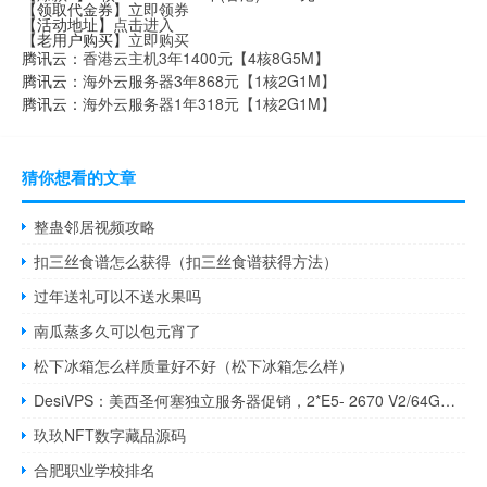
【领取代金券】
立即领券
【活动地址】
点击进入
【老用户购买】
立即购买
腾讯云：
香港云主机3年1400元【4核8G5M】
腾讯云：
海外云服务器3年868元【1核2G1M】
腾讯云：
海外云服务器1年318元【1核2G1M】
猜你想看的文章
整蛊邻居视频攻略
扣三丝食谱怎么获得（扣三丝食谱获得方法）
过年送礼可以不送水果吗
南瓜蒸多久可以包元宵了
松下冰箱怎么样质量好不好（松下冰箱怎么样）
DesiVPS：美西圣何塞独立服务器促销，2*E5- 2670 V2/64G内存/1TB SSD/10Gbps大带宽月流量30TB，月付$110起
玖玖NFT数字藏品源码
合肥职业学校排名