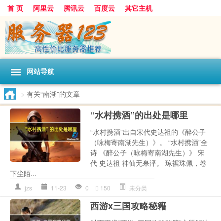
首 页
阿里云
腾讯云
百度云
其它主机
网站导航
>
有关“南湖”的文章
“水村携酒”的出处是哪里
“水村携酒”出自宋代史达祖的《醉公子
（咏梅寄南湖先生）》。 “水村携酒”全
诗 《醉公子（咏梅寄南湖先生）》 宋
代 史达祖 神仙无皋泽。 琼裾珠佩，卷
下尘陌...
jzs
11-23
0
150
未分类
西游x三国攻略秘籍