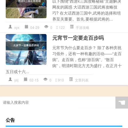
以下围绕“西游x三国攻略秘籍”主题解决
网友的困惑 大话西游三国武将攻略技
巧? 在大话西游三国中,武将的选择和培
养至关重要。首先,要根据武将的...
xyx
04-29
0
122
手游攻略
元宵节一定要走百步吗
元宵节为什么要走百步？ 除了各种庆祝
习俗外，还有一种有趣的活动——“走百
病”。走百病，也称“游百病”、“散百
病”，明清时期北方尤为盛行，在正月十
五日或十六...
yxj
02-15
0
910
文章列表
☚
公告