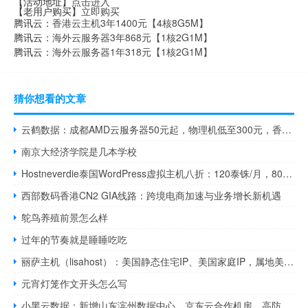
【活动地址】
点击进入
【老用户购买】
立即购买
腾讯云：
香港云主机3年1400元【4核8G5M】
腾讯云：
海外云服务器3年868元【1核2G1M】
腾讯云：
海外云服务器1年318元【1核2G1M】
猜你想看的文章
云鹤数据：成都AMD云服务器50元起，物理机低至300元，香港CN2云服务器、美国500M大带宽低至18元
南京大经济学院是几本学校
Hostneverdie泰国WordPress虚拟主机八折：120泰铢/月，800泰铢/年
西部数码香港CN2 GIA线路：跨境电商加速与业务增长新机遇
鸵鸟养殖前景怎么样
过年的节奏就是睡睡吃吃
丽萨主机（lisahost）：美国静态住宅IP、美国家庭IP，属地美国纽约，1Gbps带宽不限流量，解锁所有美区锁区业务（原生IP、解锁tiktok、Netflix等）
元宵灯笼作文开头怎么写
小黑云数据：新增山东滨州数据中心，京东云合作机房，高防40G物理服务器299元起/托管350元/月起，全国平均延迟低至31ms