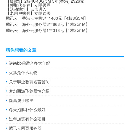
【爆款9】2核4G40G 5M 3年(香港) 2926元
【领取代金券】
立即领券
【活动地址】
点击进入
【老用户购买】
立即购买
腾讯云：
香港云主机3年1400元【4核8G5M】
腾讯云：
海外云服务器3年868元【1核2G1M】
腾讯云：
海外云服务器1年318元【1核2G1M】
猜你想看的文章
谜尚bb霜适合多大年纪
火狐是什么动物
关于职业教育名言警句
梦幻西游飞剑属性介绍
隆昌属于哪里
冬天泡脚补什么最好
过年加班有什么项目
腾讯云网页服务器