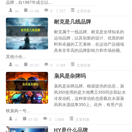
品牌，自1987年成立以...
ve
01-08
0
727
文章列表
耐克是几线品牌
耐克属于一线品牌。耐克是全球知名的
运动品牌，以其创新的设计、优质的材
料和卓越的工艺著称，在运动产品领域
具有非常高的品牌影响力和市场份额。
其他小伙...
nk
01-07
0
184
文章列表
枭风是杂牌吗
枭风是杂牌品牌。根据提供的信息，枭
风350使用的是大地鹰王350同步双缸水
冷发动机，这种发动机也搭载在永源枭
风和永源战隼350上。此外，有用户反
映枭风一号...
xf
01-03
0
806
文章列表
HY是什么品牌