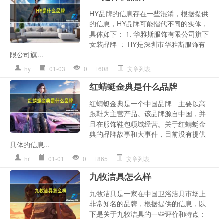
HY品牌的信息存在一些混淆，根据提供
的信息，HY品牌可能指代不同的实体，
具体如下： 1. 华雅斯服饰有限公司旗下
女装品牌 ： HY是深圳市华雅斯服饰有
限公司旗...
hy
01-03
0
608
文章列表
红蜻蜓金典是什么品牌
红蜻蜓金典是一个中国品牌，主要以高
跟鞋为主营产品。该品牌源自中国，并
且在服饰鞋包领域经营。关于红蜻蜓金
典的品牌故事和大事件，目前没有提供
具体的信息...
hr
01-01
0
865
文章列表
九牧洁具怎么样
九牧洁具是一家在中国卫浴洁具市场上
非常知名的品牌，根据提供的信息，以
下是关于九牧洁具的一些评价和特点：