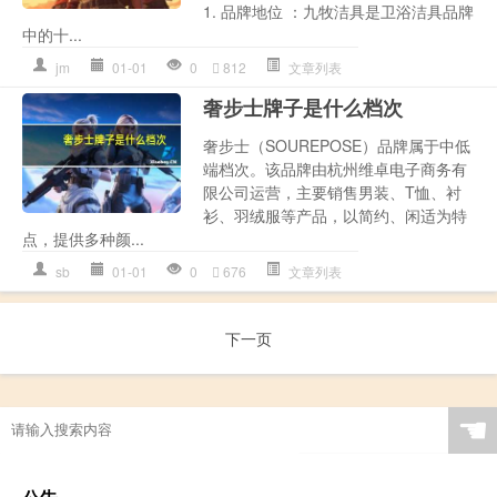
1. 品牌地位 ：九牧洁具是卫浴洁具品牌
中的十...
jm
01-01
0
812
文章列表
奢步士牌子是什么档次
奢步士（SOUREPOSE）品牌属于中低
端档次。该品牌由杭州维卓电子商务有
限公司运营，主要销售男装、T恤、衬
衫、羽绒服等产品，以简约、闲适为特
点，提供多种颜...
sb
01-01
0
676
文章列表
下一页
☚