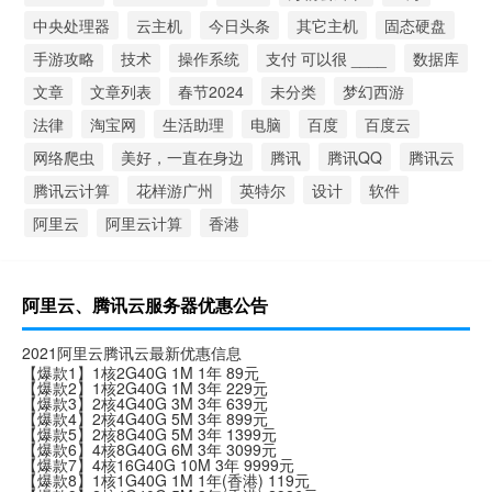
中央处理器
云主机
今日头条
其它主机
固态硬盘
手游攻略
技术
操作系统
支付 可以很 ____
数据库
文章
文章列表
春节2024
未分类
梦幻西游
法律
淘宝网
生活助理
电脑
百度
百度云
网络爬虫
美好，一直在身边
腾讯
腾讯QQ
腾讯云
腾讯云计算
花样游广州
英特尔
设计
软件
阿里云
阿里云计算
香港
阿里云、腾讯云服务器优惠公告
2021阿里云腾讯云最新优惠信息
【爆款1】1核2G40G 1M 1年 89元
【爆款2】1核2G40G 1M 3年 229元
【爆款3】2核4G40G 3M 3年 639元
【爆款4】2核4G40G 5M 3年 899元
【爆款5】2核8G40G 5M 3年 1399元
【爆款6】4核8G40G 6M 3年 3099元
【爆款7】4核16G40G 10M 3年 9999元
【爆款8】1核1G40G 1M 1年(香港) 119元