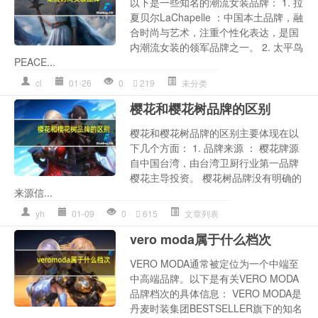
以下是一些知名的潮流女装品牌： 1. 拉
夏贝尔LaChapelle ：中国本土品牌，融
合时尚与艺术，注重个性化表达，是国
内潮流女装的领军品牌之一。 2. 太平鸟
PEACE...
cl
01-26
0
219
未分类
樱花和樱花树品牌的区别
樱花和樱花树品牌的区别主要体现在以
下几个方面： 1. 品牌来源 ： 樱花牌源
自中国台湾，由台湾卫厨行业第一品牌
樱花主导投资。 樱花树品牌没有明确的
来源信...
yh
01-09
0
615
文章列表
vero moda属于什么档次
VERO MODA通常被定位为一个中端至
中高端品牌。以下是有关VERO MODA
品牌档次的具体信息： VERO MODA是
丹麦时装集团BESTSELLER旗下的知名