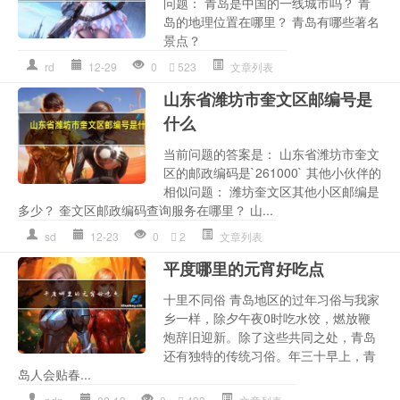
问题： 青岛是中国的一线城市吗？ 青
岛的地理位置在哪里？ 青岛有哪些著名
景点？
rd
12-29
0
523
文章列表
山东省潍坊市奎文区邮编号是
什么
当前问题的答案是： 山东省潍坊市奎文
区的邮政编码是`261000` 其他小伙伴的
相似问题： 潍坊奎文区其他小区邮编是
多少？ 奎文区邮政编码查询服务在哪里？ 山...
sd
12-23
0
2
文章列表
平度哪里的元宵好吃点
十里不同俗 青岛地区的过年习俗与我家
乡一样，除夕午夜0时吃水饺，燃放鞭
炮辞旧迎新。除了这些共同之处，青岛
还有独特的传统习俗。年三十早上，青
岛人会贴春...