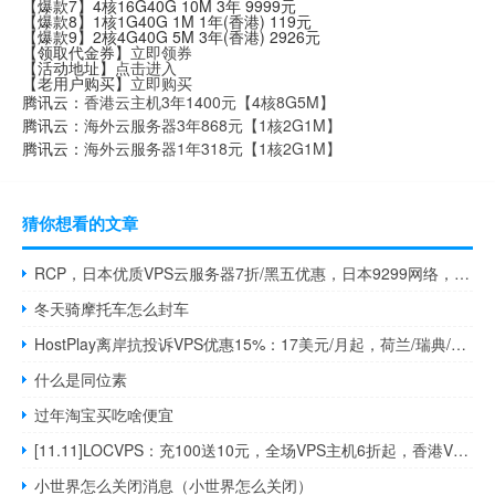
【爆款7】4核16G40G 10M 3年 9999元
【爆款8】1核1G40G 1M 1年(香港) 119元
【爆款9】2核4G40G 5M 3年(香港) 2926元
【领取代金券】
立即领券
【活动地址】
点击进入
【老用户购买】
立即购买
腾讯云：
香港云主机3年1400元【4核8G5M】
腾讯云：
海外云服务器3年868元【1核2G1M】
腾讯云：
海外云服务器1年318元【1核2G1M】
猜你想看的文章
RCP，日本优质VPS云服务器7折/黑五优惠，日本9299网络，KVM虚拟/1核1G内存100Mbps带宽19.99美元/年
冬天骑摩托车怎么封车
HostPlay离岸抗投诉VPS优惠15%：17美元/月起，荷兰/瑞典/保加利亚/俄罗斯机房
什么是同位素
过年淘宝买吃啥便宜
[11.11]LOCVPS：充100送10元，全场VPS主机6折起，香港VPS月付22元起
小世界怎么关闭消息（小世界怎么关闭）