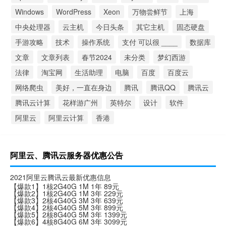
Windows
WordPress
Xeon
万物尝鲜节
上海
中央处理器
云主机
今日头条
其它主机
固态硬盘
手游攻略
技术
操作系统
支付 可以很 ____
数据库
文章
文章列表
春节2024
未分类
梦幻西游
法律
淘宝网
生活助理
电脑
百度
百度云
网络爬虫
美好，一直在身边
腾讯
腾讯QQ
腾讯云
腾讯云计算
花样游广州
英特尔
设计
软件
阿里云
阿里云计算
香港
阿里云、腾讯云服务器优惠公告
2021阿里云腾讯云最新优惠信息
【爆款1】1核2G40G 1M 1年 89元
【爆款2】1核2G40G 1M 3年 229元
【爆款3】2核4G40G 3M 3年 639元
【爆款4】2核4G40G 5M 3年 899元
【爆款5】2核8G40G 5M 3年 1399元
【爆款6】4核8G40G 6M 3年 3099元