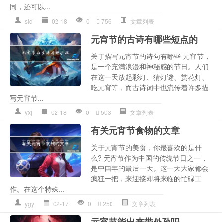
同，还可以...
sld
02-18
0
756
文章列表
元宵节的古诗有哪些短点的
关于描写元宵节的诗句有哪些 元宵节，
是一个充满浪漫和神秘感的节日。人们
在这一天放起彩灯、猜灯谜、赏花灯、
吃元宵等，而古诗词中也流传着许多描
写元宵节...
yxj
02-18
0
503
文章列表
有关元宵节食物的文章
关于元宵节的美食，你最喜欢的是什
么? 元宵节作为中国的传统节日之一，
是中国年的最后一天。这一天大家都会
疯狂一把，来迎接即将来临的忙碌工
作。在这个特殊...
ygy
02-17
0
250
文章列表
元宵节能出来带外孙吗