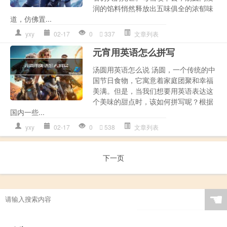
润的馅料悄然释放出五味俱全的浓郁味
道，仿佛置...
yxy
02-17
0
337
文章列表
元宵用英语怎么拼写
汤圆用英语怎么说 汤圆，一个传统的中
国节日食物，它寓意着家庭团聚和幸福
美满。但是，当我们想要用英语表达这
个美味的甜点时，该如何拼写呢？根据
国内一些...
yxy
02-17
0
538
文章列表
下一页
☚