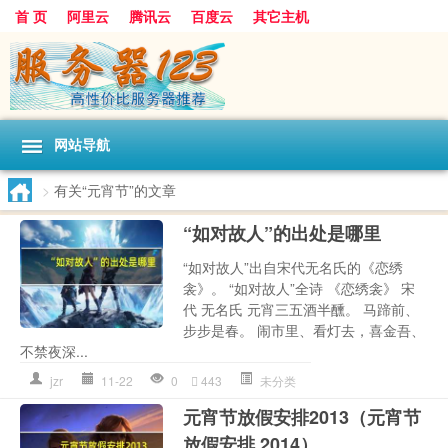
首 页
阿里云
腾讯云
百度云
其它主机
网站导航
>
有关“元宵节”的文章
“如对故人”的出处是哪里
“如对故人”出自宋代无名氏的《恋绣
衾》。 “如对故人”全诗 《恋绣衾》 宋
代 无名氏 元宵三五酒半醺。 马蹄前、
步步是春。 闹市里、看灯去，喜金吾、
不禁夜深...
jzr
11-22
0
443
未分类
元宵节放假安排2013（元宵节
放假安排 2014）