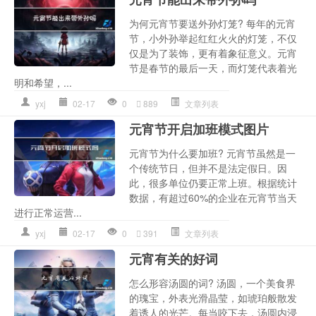
为何元宵节要送外孙灯笼? 每年的元宵
节，小外孙举起红红火火的灯笼，不仅
仅是为了装饰，更有着象征意义。元宵
节是春节的最后一天，而灯笼代表着光
明和希望，...
yxj
02-17
0
889
文章列表
元宵节开启加班模式图片
元宵节为什么要加班? 元宵节虽然是一
个传统节日，但并不是法定假日。因
此，很多单位仍要正常上班。根据统计
数据，有超过60%的企业在元宵节当天
进行正常运营...
yxj
02-17
0
391
文章列表
元宵有关的好词
怎么形容汤圆的词? 汤圆，一个美食界
的瑰宝，外表光滑晶莹，如琥珀般散发
着诱人的光芒。每当咬下去，汤圆内浸