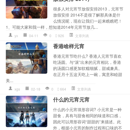
很多人对元宵节放假安排2013，元宵节
放假安排 2014不是很了解那具体是什
么情况呢，现在让我们一起来瞧瞧吧！
1、可能大家和我一样，想知道2014年元宵节放几...
yx
04-11
0
926
文章列表
香港啥样元宵
香港元宵节吃什么? 香港人元宵节喜欢
吃汤圆。与“滚”出来的元宵相比，香港
的汤圆口感更加软糯细腻，甜咸兼具。
在正月十五这天吃上一碗，寓意和睦甜
美...
xgs
02-18
0
664
文章列表
什么的元宵元宵
什么的小元宵填形容词? 小元宵是一种
甜食，具有与甜食相同的味道和口感，
因此可以用形容词“甜甜的”来描述。此
外，根据小元宵的制作过程和口味的不