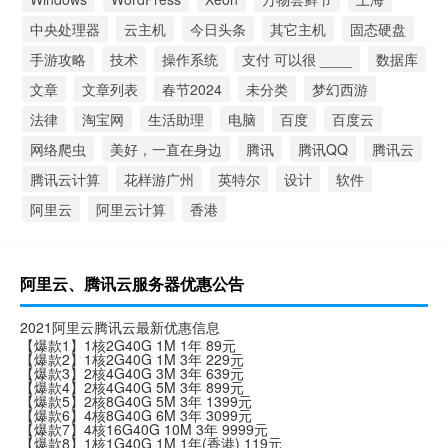
中央处理器
云主机
今日头条
其它主机
固态硬盘
手游攻略
技术
操作系统
支付 可以很 ____
数据库
文章
文章列表
春节2024
未分类
梦幻西游
法律
淘宝网
生活助理
电脑
百度
百度云
网络爬虫
美好，一直在身边
腾讯
腾讯QQ
腾讯云
腾讯云计算
花样游广州
英特尔
设计
软件
阿里云
阿里云计算
香港
阿里云、腾讯云服务器优惠公告
2021阿里云腾讯云最新优惠信息
【爆款1】1核2G40G 1M 1年 89元
【爆款2】1核2G40G 1M 3年 229元
【爆款3】2核4G40G 3M 3年 639元
【爆款4】2核4G40G 5M 3年 899元
【爆款5】2核8G40G 5M 3年 1399元
【爆款6】4核8G40G 6M 3年 3099元
【爆款7】4核16G40G 10M 3年 9999元
【爆款8】1核1G40G 1M 1年(香港) 119元