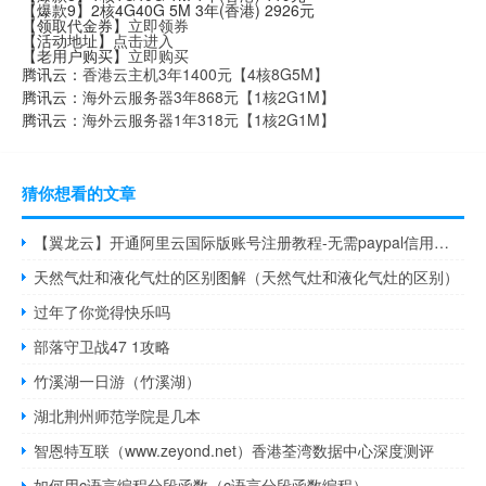
【爆款9】2核4G40G 5M 3年(香港) 2926元
【领取代金券】
立即领券
【活动地址】
点击进入
【老用户购买】
立即购买
腾讯云：
香港云主机3年1400元【4核8G5M】
腾讯云：
海外云服务器3年868元【1核2G1M】
腾讯云：
海外云服务器1年318元【1核2G1M】
猜你想看的文章
【翼龙云】开通阿里云国际版账号注册教程-无需paypal信用卡即可充值购买服务器
天然气灶和液化气灶的区别图解（天然气灶和液化气灶的区别）
过年了你觉得快乐吗
部落守卫战47 1攻略
竹溪湖一日游（竹溪湖）
湖北荆州师范学院是几本
智恩特互联（www.zeyond.net）香港荃湾数据中心深度测评
如何用c语言编程分段函数（c语言分段函数编程）