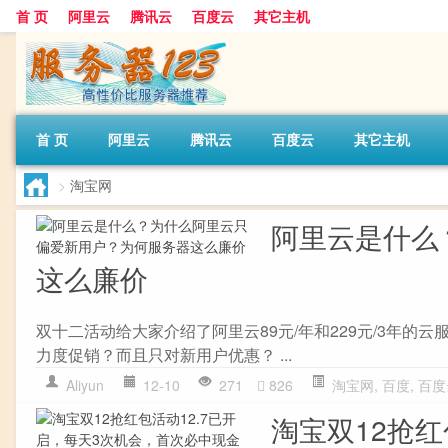
首 页
阿里云
腾讯云
百度云
其它主机
首 页
阿里云
腾讯云
百度云
其它主机
>
淘宝网
阿里云是什么
这么廉价
双十二活动给大家介绍了阿里云89元/年和229元/3年
力度促销？而且只对新用户优惠？ ...
Aliyun
12-10
271
826
淘宝网
,
百度
,
百度
淘宝双12抢红