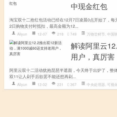
中现金红包
淘宝双十二抢红包活动已经在12月7日凌晨0点开始了，每
2日购物支付时抵扣，最高金额为12...
Aliyun
12-07
218
749
万物尝鲜节
,
中国
解读阿里云12
用户，真厉害
阿里云双十二活动犹抱琵琶半遮面，今天终于出炉了，整
双11让人剁手后欲罢不能还想再剁...
Aliyun
12-02
231
367
中央处理器
,
可视