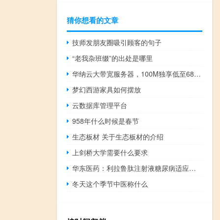
猜你想看的文章
技师发朋友圈吸引顾客的句子
“老我杂班缀”的出处是哪里
华纳云大带宽服务器，100M独享低至688元月，不限流量现机交付，适合CDN视频直播多场景应用
梦幻西游家具如何摆放
云数据库管理平台
958年什么时候是春节
生态板材 关于生态板材的介绍
上剑桥大学需要什么要求
华东医药：利拉鲁肽注射液糖尿病适应症预计将于9月完成全部省份的挂网
冬天这个季节中医称什么