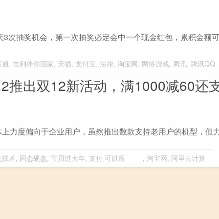
天3次抽奖机会，第一次抽奖必定会中一个现金红包，累积金额可
联通
,
吉利伴你回家
,
天猫
,
支付宝
,
法律
,
淘宝网
,
网络游戏
,
腾讯
,
腾讯QQ
.2推出双12新活动，满1000减60还
体上力度偏向于企业用户，虽然推出数款支持老用户的机型，但
化技术
,
固态硬盘
,
宝贝过大年
,
支付 可以很 ____
,
淘宝网
,
阿里云计算