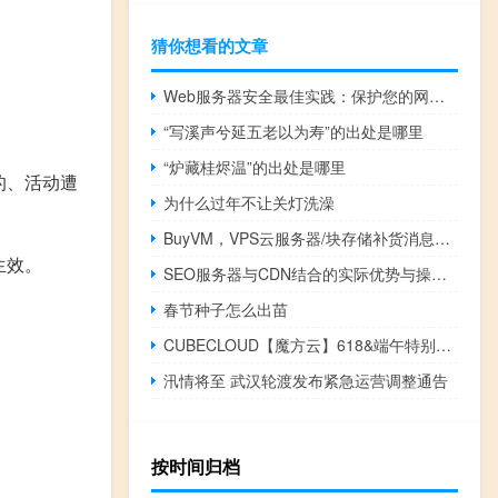
猜你想看的文章
Web服务器安全最佳实践：保护您的网站免受攻击(web服务器是什么意思)
“写溪声兮延五老以为寿”的出处是哪里
“炉藏桂烬温”的出处是哪里
的、活动遭
为什么过年不让关灯洗澡
BuyVM，VPS云服务器/块存储补货消息，AMD Ryzen 3900x+NVMe，AMD高性能VPS+超便宜块存储，1Gbps带宽不限流量低至2美元/月
生效。
SEO服务器与CDN结合的实际优势与操作策略分析
春节种子怎么出苗
CUBECLOUD【魔方云】618&端午特别活动：香港CN2 GIA/洛杉矶CN2 GIA VPS 88折
汛情将至 武汉轮渡发布紧急运营调整通告
按时间归档