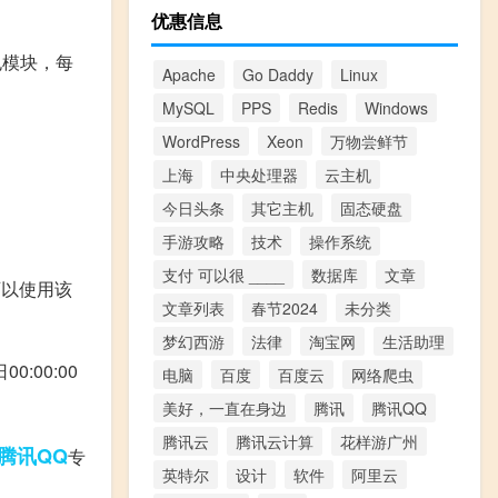
优惠信息
红包模块，每
Apache
Go Daddy
Linux
MySQL
PPS
Redis
Windows
WordPress
Xeon
万物尝鲜节
上海
中央处理器
云主机
今日头条
其它主机
固态硬盘
手游攻略
技术
操作系统
支付 可以很 ____
数据库
文章
可以使用该
文章列表
春节2024
未分类
梦幻西游
法律
淘宝网
生活助理
0:00:00
电脑
百度
百度云
网络爬虫
美好，一直在身边
腾讯
腾讯QQ
腾讯云
腾讯云计算
花样游广州
腾讯QQ
专
英特尔
设计
软件
阿里云