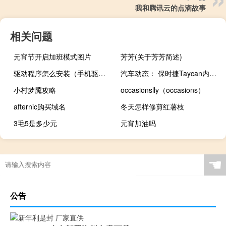
我和腾讯云的点滴故事
相关问题
元宵节开启加班模式图片
芳芳(关于芳芳简述)
驱动程序怎么安装（手机驱动怎么安装(手机驱动如何安装)）
汽车动态： 保时捷Taycan内饰部分暴露 Apple Music标配
小村梦魇攻略
occasionslly（occasions）
afternic购买域名
冬天怎样修剪红薯枝
3毛5是多少元
元宵加油吗
☚
公告