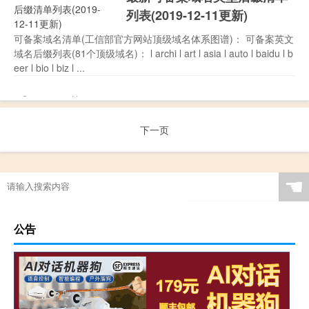
列表(2019-12-11更新)
可备案域名清单(工信部官方网站顶级域名体系图谱)： 可备案英文
域名后缀列表(81个顶级域名)： l archi l art l asia l auto l baidu l b
eer l bio l biz l ...
NU\'EST
,
万物尝鲜节
,
中国中
Aliyun
12-11
419
89
云计算
,
花样游广州
,
读书
,
阿里云
下一页
☚
公告