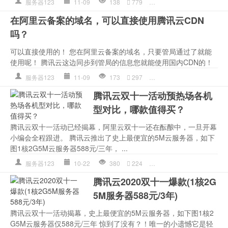
服务器123
11-09
138
779
腾讯云
,
腾讯云计算
在阿里云备案的域名，可以直接使用腾讯云CDN
吗？
可以直接使用的！ 您在阿里云备案的域名，只要管局通过了就能
使用呢！ 腾讯云这边同步到管局的信息您就能使用国内CDN的！
服务器123
11-09
173
297
腾讯云
,
腾讯云计算
腾讯云双十一活动预热场各机
型对比，哪款值得买？
腾讯云双十一活动已经揭幕，阿里云双十一还在酝酿中，一旦开幕
小编会全程跟进。 腾讯云推出了史上最便宜的5M云服务器，如下
图1核2G5M云服务器588元/三年， ...
服务器123
10-22
380
224
腾讯云
,
腾讯云计算
腾讯云2020双十一爆款(1核2G
5M服务器588元/3年)
腾讯云双十一活动揭幕，史上最便宜的5M云服务器，如下图1核2
G5M云服务器仅588元/三年 惊到了没有？！唯一的小遗憾它是轻