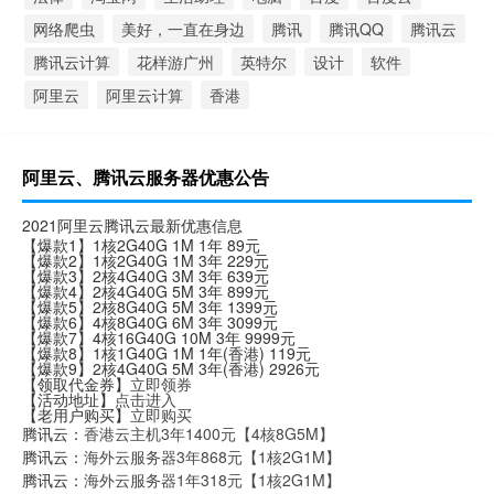
网络爬虫
美好，一直在身边
腾讯
腾讯QQ
腾讯云
腾讯云计算
花样游广州
英特尔
设计
软件
阿里云
阿里云计算
香港
阿里云、腾讯云服务器优惠公告
2021阿里云腾讯云最新优惠信息
【爆款1】1核2G40G 1M 1年 89元
【爆款2】1核2G40G 1M 3年 229元
【爆款3】2核4G40G 3M 3年 639元
【爆款4】2核4G40G 5M 3年 899元
【爆款5】2核8G40G 5M 3年 1399元
【爆款6】4核8G40G 6M 3年 3099元
【爆款7】4核16G40G 10M 3年 9999元
【爆款8】1核1G40G 1M 1年(香港) 119元
【爆款9】2核4G40G 5M 3年(香港) 2926元
【领取代金券】
立即领券
【活动地址】
点击进入
【老用户购买】
立即购买
腾讯云：
香港云主机3年1400元【4核8G5M】
腾讯云：
海外云服务器3年868元【1核2G1M】
腾讯云：
海外云服务器1年318元【1核2G1M】