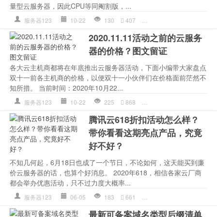
量型云服务器，因此CPU等同阉割版，...
服务器123
10-22
130
407
腾讯云
,
腾讯云计算
2020.11.11活动之前的云服务
器的价格？图文留证
各大云主机商都将在年底推出云服务器活动，下面小编带大家盘点
双十一前各主机商的价格，以便双十一小伙伴们在价格面前茫然不
知所措。 当前时间：2020年10月22...
服务器123
10-22
225
868
腾讯云
,
腾讯云计算
,
阿
腾讯云618折扣活动怎么样？
带你看看这期亮点产品，究竟
好不好？
不知几何起，6月18日也成了一个节日，不论如何，这天能买到廉
价云服务器的话，也算个好消息。 2020年618，相信各家云厂商
都会举办优惠活动，只不过力度大概率...
服务器123
06-05
183
661
腾讯云
,
腾讯云计算
最新可备案域名类型后缀清单