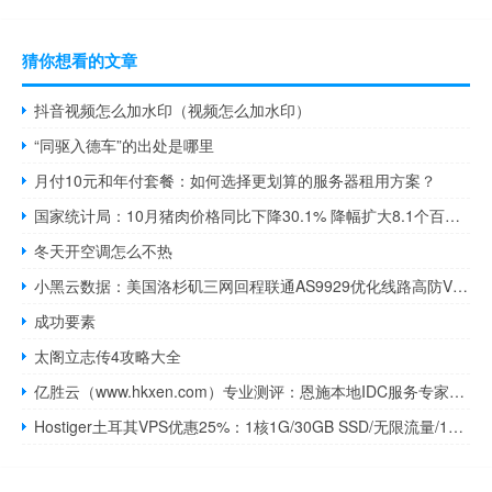
猜你想看的文章
抖音视频怎么加水印（视频怎么加水印）
“同驱入德车”的出处是哪里
月付10元和年付套餐：如何选择更划算的服务器租用方案？
国家统计局：10月猪肉价格同比下降30.1% 降幅扩大8.1个百分点
冬天开空调怎么不热
小黑云数据：美国洛杉矶三网回程联通AS9929优化线路高防VPS，33元/月起，美国原生IP、单机防御1TB
成功要素
太阁立志传4攻略大全
亿胜云（www.hkxen.com）专业测评：恩施本地IDC服务专家，武陵山区企业上云首选
Hostiger土耳其VPS优惠25%：1核1G/30GB SSD/无限流量/1Gbps/5.99美元/月起