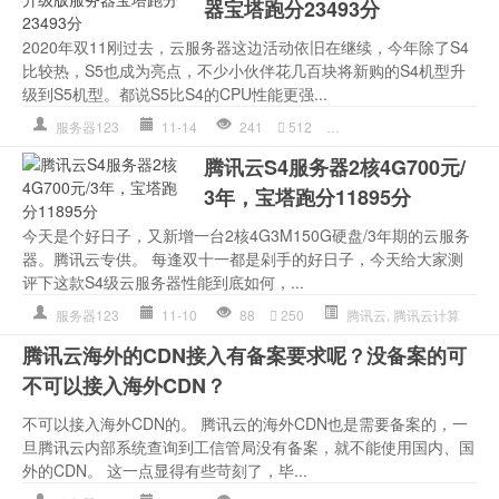
器宝塔跑分23493分
2020年双11刚过去，云服务器这边活动依旧在继续，今年除了S4
比较热，S5也成为亮点，不少小伙伴花几百块将新购的S4机型升
级到S5机型。都说S5比S4的CPU性能更强...
服务器123
11-14
241
512
中央处理器
,
腾讯云
,
腾
腾讯云S4服务器2核4G700元/
3年，宝塔跑分11895分
今天是个好日子，又新增一台2核4G3M150G硬盘/3年期的云服务
器。腾讯云专供。 每逢双十一都是剁手的好日子，今天给大家测
评下这款S4级云服务器性能到底如何，...
服务器123
11-10
88
250
腾讯云
,
腾讯云计算
腾讯云海外的CDN接入有备案要求呢？没备案的可
不可以接入海外CDN？
不可以接入海外CDN的。 腾讯云的海外CDN也是需要备案的，一
旦腾讯云内部系统查询到工信管局没有备案，就不能使用国内、国
外的CDN。 这一点显得有些苛刻了，毕...