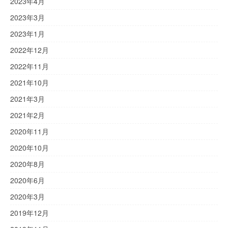
2023年4月
2023年3月
2023年1月
2022年12月
2022年11月
2021年10月
2021年3月
2021年2月
2020年11月
2020年10月
2020年8月
2020年6月
2020年3月
2019年12月