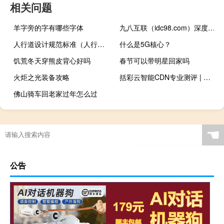
相关问题
羊字旁的字有哪些字体
九八互联（idc98.com）深度测评：湘潭本地IDC服务商，中小企业服务器托管专家
人行道设计规范标准（人行道设计规范标准）
什么是5G核心？
饥荒冬天穿熊皮背心好吗
春节可以带明星回家吗
火炬之光装备攻略
括彩云智能CDN专业测评 | 官网kuocai.cn | 新一代内容分发网络深度解析
佛山骑车回老家过年怎么过
☚
公告