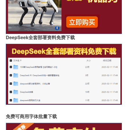
DeepSeek全套部署资料免费下载
免费可商用字体批量下载