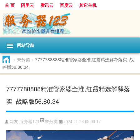
首 页
阿里云
腾讯云
百度云
其它主机
网站导航
>
未分类
>
7777788888精准管家婆全准,红霞精选解释落实_战
略版56.80.34
7777788888精准管家婆全准,红霞精选解释落
实_战略版56.80.34
未分类
网友:服务器123
2024-11-28 08:00:17