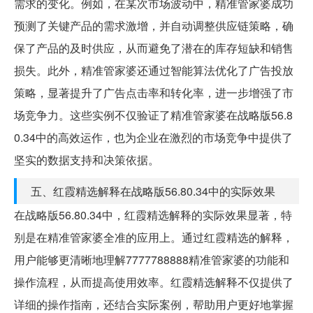
需求的变化。例如，在某次市场波动中，精准管家婆成功
预测了关键产品的需求激增，并自动调整供应链策略，确
保了产品的及时供应，从而避免了潜在的库存短缺和销售
损失。此外，精准管家婆还通过智能算法优化了广告投放
策略，显著提升了广告点击率和转化率，进一步增强了市
场竞争力。这些实例不仅验证了精准管家婆在战略版56.8
0.34中的高效运作，也为企业在激烈的市场竞争中提供了
坚实的数据支持和决策依据。
五、红霞精选解释在战略版56.80.34中的实际效果
在战略版56.80.34中，红霞精选解释的实际效果显著，特
别是在精准管家婆全准的应用上。通过红霞精选的解释，
用户能够更清晰地理解7777788888精准管家婆的功能和
操作流程，从而提高使用效率。红霞精选解释不仅提供了
详细的操作指南，还结合实际案例，帮助用户更好地掌握