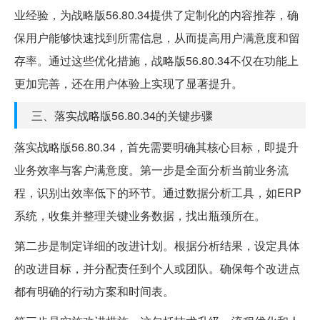
业经验，为战略版56.80.34提供了定制化的内容推荐，确
保用户能够快速找到所需信息，从而提高用户满意度和留
存率。通过这些优化措施，战略版56.80.34不仅在功能上
更加完善，还在用户体验上实现了显著提升。
三、落实战略版56.80.34的关键步骤
落实战略版56.80.34，首先需要明确其核心目标，即提升
业务效率与客户满意度。第一步是全面分析当前业务流
程，识别出效率低下的环节。通过数据分析工具，如ERP
系统，收集并整理关键业务数据，找出瓶颈所在。
第二步是制定详细的改进计划。根据分析结果，设定具体
的改进目标，并分配责任到个人或团队。确保每个改进点
都有明确的行动方案和时间表。