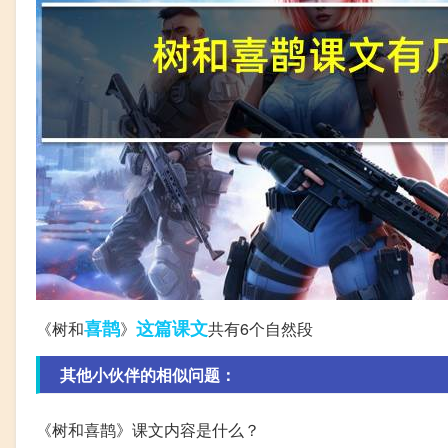
喜鹊
这篇
课文
《树和
》
共有6个自然段
其他小伙伴的相似问题：
《树和喜鹊》课文内容是什么？