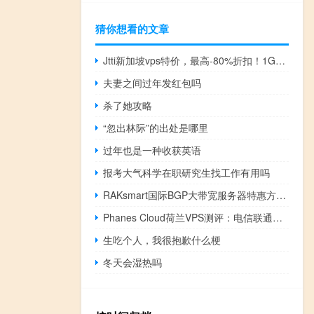
猜你想看的文章
Jtti新加坡vps特价，最高-80%折扣！1GB-64GB内存，每月2.7美元起，高性能DDoS保护，即时部署，支持支付宝/Paypal
夫妻之间过年发红包吗
杀了她攻略
“忽出林际”的出处是哪里
过年也是一种收获英语
报考大气科学在职研究生找工作有用吗
RAKsmart国际BGP大带宽服务器特惠方案解析
Phanes Cloud荷兰VPS测评：电信联通去程绕美国，剩余往返直连，适合联通用户，抗投诉可以一试
生吃个人，我很抱歉什么梗
冬天会湿热吗