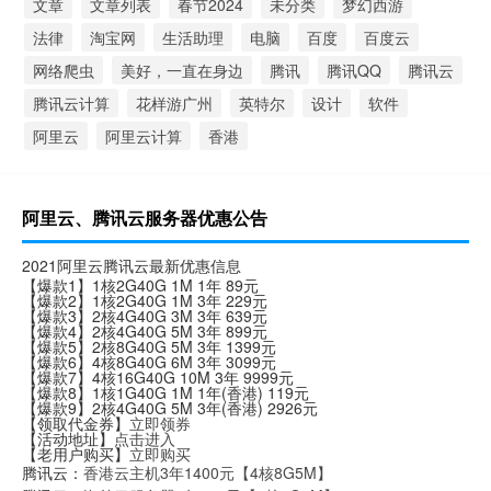
文章
文章列表
春节2024
未分类
梦幻西游
法律
淘宝网
生活助理
电脑
百度
百度云
网络爬虫
美好，一直在身边
腾讯
腾讯QQ
腾讯云
腾讯云计算
花样游广州
英特尔
设计
软件
阿里云
阿里云计算
香港
阿里云、腾讯云服务器优惠公告
2021阿里云腾讯云最新优惠信息
【爆款1】1核2G40G 1M 1年 89元
【爆款2】1核2G40G 1M 3年 229元
【爆款3】2核4G40G 3M 3年 639元
【爆款4】2核4G40G 5M 3年 899元
【爆款5】2核8G40G 5M 3年 1399元
【爆款6】4核8G40G 6M 3年 3099元
【爆款7】4核16G40G 10M 3年 9999元
【爆款8】1核1G40G 1M 1年(香港) 119元
【爆款9】2核4G40G 5M 3年(香港) 2926元
【领取代金券】
立即领券
【活动地址】
点击进入
【老用户购买】
立即购买
腾讯云：
香港云主机3年1400元【4核8G5M】