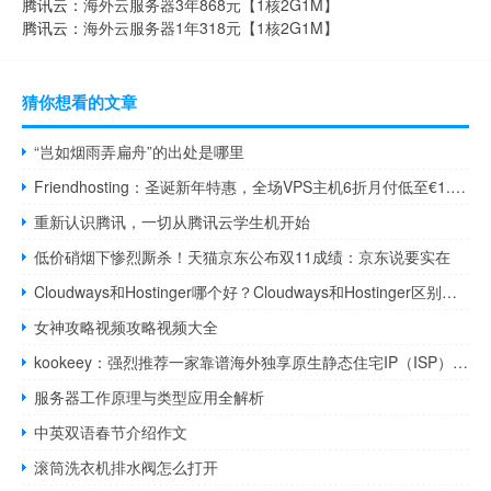
腾讯云：
海外云服务器3年868元【1核2G1M】
腾讯云：
海外云服务器1年318元【1核2G1M】
猜你想看的文章
“岂如烟雨弄扁舟”的出处是哪里
Friendhosting：圣诞新年特惠，全场VPS主机6折月付低至€1.7，100Mbps带宽/不限流量，可选日本/美国/欧洲等13个机房
重新认识腾讯，一切从腾讯云学生机开始
低价硝烟下惨烈厮杀！天猫京东公布双11成绩：京东说要实在
Cloudways和Hostinger哪个好？Cloudways和Hostinger区别对比
女神攻略视频攻略视频大全
kookeey：强烈推荐一家靠谱海外独享原生静态住宅IP（ISP）服务商，双11大促活动开始了！
服务器工作原理与类型应用全解析
中英双语春节介绍作文
滚筒洗衣机排水阀怎么打开