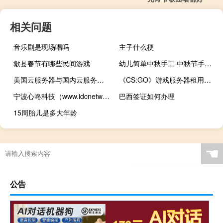
相关问题
音乐剧是现场唱吗
主子什么梗
歙县春节有哪些民间游戏
幼儿简单中秋手工 中秋节手工儿童作品
美国云服务器与国内云服务器全方位对比：哪个更适合你
《CS:GO》游戏服务器租用优化指南：彻底解决卡顿与延迟
宁波心咚科技（www.idcnetwork.cn）专业IDC服务测评：宁波本地化数据中心解决方案
巴西签证如何办理
15周胎儿是多大年龄
☚
公告