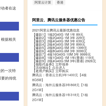
阿里云计算
香港
劳动者在这
阿里云、腾讯云服务器优惠公告
2021阿里云腾讯云最新优惠信息
【爆款1】1核2G40G 1M 1年 89元
【爆款2】1核2G40G 1M 3年 229元
，根据相关
【爆款3】2核4G40G 3M 3年 639元
【爆款4】2核4G40G 5M 3年 899元
【爆款5】2核8G40G 5M 3年 1399元
【爆款6】4核8G40G 6M 3年 3099元
【爆款7】4核16G40G 10M 3年 9999元
【爆款8】1核1G40G 1M 1年(香港) 119元
【爆款9】2核4G40G 5M 3年(香港) 2926元
【领取代金券】
立即领券
【活动地址】
点击进入
放的一次特
【老用户购买】
立即购买
腾讯云：
香港云主机3年1400元【4核
重要的传统
8G5M】
腾讯云：
海外云服务器3年868元【1核
2G1M】
腾讯云：
海外云服务器1年318元【1核
2G1M】