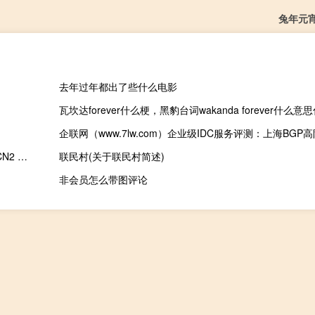
兔年元
去年过年都出了些什么电影
瓦坎达forever什么梗，黑豹台词wakanda forever什么意
ZgoCloud：美国/日本/德国/荷兰VPS，AMD Ryzen/EPYC、电信CN2 GIA+联通CUII+移动CMIN2高端线路、大硬盘VPS
联民村(关于联民村简述)
非会员怎么带图评论