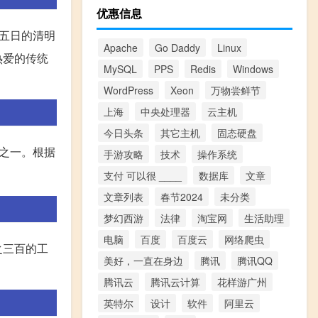
优惠信息
月五日的清明
Apache
Go Daddy
Linux
热爱的传统
MySQL
PPS
Redis
Windows
WordPress
Xeon
万物尝鲜节
上海
中央处理器
云主机
今日头条
其它主机
固态硬盘
日之一。根据
手游攻略
技术
操作系统
支付 可以很 ____
数据库
文章
文章列表
春节2024
未分类
梦幻西游
法律
淘宝网
生活助理
电脑
百度
百度云
网络爬虫
之三百的工
美好，一直在身边
腾讯
腾讯QQ
腾讯云
腾讯云计算
花样游广州
英特尔
设计
软件
阿里云