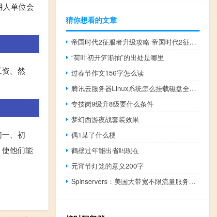
用人单位会
猜你想看的文章
帝国时代2征服者升级攻略 帝国时代2征服者2.0
“荷叶初开笋渐抽”的出处是哪里
工资。然
过春节作文156字怎么读
腾讯云服务器Linux系统怎么挂载磁盘全指南：从分区格式化到自动挂载配置
专技岗9级升8级要什么条件
梦幻西游夜战套装效果
初一、初
偶1某了什么梗
，使他们能
鹤壁过年能出省吗现在
元宵节灯笼的意义200字
Spinservers：美国大带宽不限流量服务器，达拉斯/硅谷机房，可选100M-10Gbps端口，月付$118起,