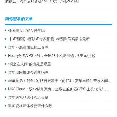
腾讯云：
海外云服务器1年318元【1核2G1M】
猜你想看的文章
外国老兵回家乡过年吗
【3D预测】福彩3D专家预测_3d预测号码最准最新
过年不愿意加班扣工资吗
Hostry冰岛VPS上线，全球26个机房可选，6美元/月起
“铜之在人间”的出处是哪里
过年期间快递会送货吗吗
华谊兄弟：截至10月6日来源于《前任4：英年早婚》营收区间约7348.82万元-9545.02万元
HKGCloud：双12秒杀聚惠，全场云服务器(VPS)主机1折起，美国CN2 GIA有史以来最低价格，仅需19元即可入手，续费同价。
过年送礼品送什么给长辈
教师资格证体检要查什么呀