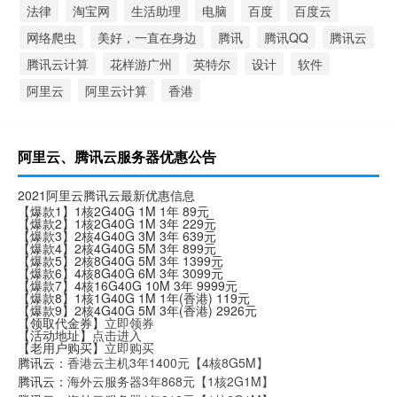
法律
淘宝网
生活助理
电脑
百度
百度云
网络爬虫
美好，一直在身边
腾讯
腾讯QQ
腾讯云
腾讯云计算
花样游广州
英特尔
设计
软件
阿里云
阿里云计算
香港
阿里云、腾讯云服务器优惠公告
2021阿里云腾讯云最新优惠信息
【爆款1】1核2G40G 1M 1年 89元
【爆款2】1核2G40G 1M 3年 229元
【爆款3】2核4G40G 3M 3年 639元
【爆款4】2核4G40G 5M 3年 899元
【爆款5】2核8G40G 5M 3年 1399元
【爆款6】4核8G40G 6M 3年 3099元
【爆款7】4核16G40G 10M 3年 9999元
【爆款8】1核1G40G 1M 1年(香港) 119元
【爆款9】2核4G40G 5M 3年(香港) 2926元
【领取代金券】
立即领券
【活动地址】
点击进入
【老用户购买】
立即购买
腾讯云：
香港云主机3年1400元【4核8G5M】
腾讯云：
海外云服务器3年868元【1核2G1M】