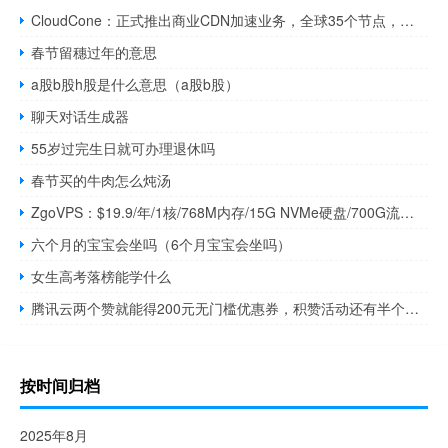
CloudCone：正式推出商业CDN加速业务，全球35个节点，低至$11.99/年
春节留穗过年的意思
a股b股h股是什么意思（a股b股）
聊天对话生成器
55岁过完生日就可办理退休吗
春节买的牛肉怎么炖汤
ZgoVPS：$19.9/年/1核/768M内存/15G NVMe硬盘/700G流量/500Mbps端口/洛杉矶/AS4837
六个月的宝宝会坐吗（6个月宝宝会坐吗）
女生高考落榜能学什么
腾讯云两个赞就能得200元无门槛优惠券，积赞活动还有半个月结束
按时间归档
2025年8月