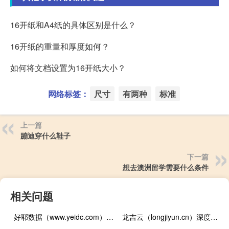
16开纸和A4纸的具体区别是什么？
16开纸的重量和厚度如何？
如何将文档设置为16开纸大小？
网络标签：
尺寸
有两种
标准
上一篇
蹦迪穿什么鞋子
下一篇
想去澳洲留学需要什么条件
相关问题
好耶数据（www.yeidc.com）福州华雄大厦数据中心测评——福建本土高性价比BGP云服务
龙吉云（longjiyun.cn）深度测评：济南历下区企业级云服务商，山东数字化转型核心伙伴