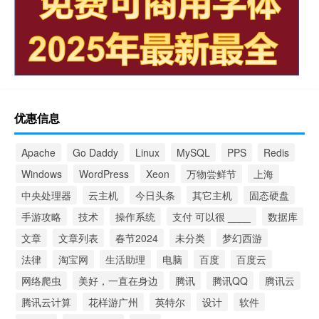
优惠信息
Apache
Go Daddy
Linux
MySQL
PPS
Redis
Windows
WordPress
Xeon
万物尝鲜节
上海
中央处理器
云主机
今日头条
其它主机
固态硬盘
手游攻略
技术
操作系统
支付 可以很 ____
数据库
文章
文章列表
春节2024
未分类
梦幻西游
法律
淘宝网
生活助理
电脑
百度
百度云
网络爬虫
美好，一直在身边
腾讯
腾讯QQ
腾讯云
腾讯云计算
花样游广州
英特尔
设计
软件