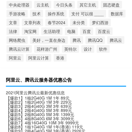
中央处理器
云主机
今日头条
其它主机
固态硬盘
手游攻略
技术
操作系统
支付 可以很 ____
数据库
文章
文章列表
春节2024
未分类
梦幻西游
法律
淘宝网
生活助理
电脑
百度
百度云
网络爬虫
美好，一直在身边
腾讯
腾讯QQ
腾讯云
腾讯云计算
花样游广州
英特尔
设计
软件
阿里云
阿里云计算
香港
阿里云、腾讯云服务器优惠公告
2021阿里云腾讯云最新优惠信息
【爆款1】1核2G40G 1M 1年 89元
【爆款2】1核2G40G 1M 3年 229元
【爆款3】2核4G40G 3M 3年 639元
【爆款4】2核4G40G 5M 3年 899元
【爆款5】2核8G40G 5M 3年 1399元
【爆款6】4核8G40G 6M 3年 3099元
【爆款7】4核16G40G 10M 3年 9999元
【爆款8】1核1G40G 1M 1年(香港) 119元
【爆款9】2核4G40G 5M 3年(香港) 2926元