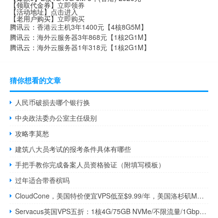
【领取代金券】
立即领券
【活动地址】
点击进入
【老用户购买】
立即购买
腾讯云：
香港云主机3年1400元【4核8G5M】
腾讯云：
海外云服务器3年868元【1核2G1M】
腾讯云：
海外云服务器1年318元【1核2G1M】
猜你想看的文章
人民币破损去哪个银行换
中央政法委办公室主任级别
攻略李莫愁
建筑八大员考试的报考条件具体有哪些
手把手教你完成备案人员资格验证（附填写模板）
过年适合带香槟吗
CloudCone，美国特价便宜VPS低至$9.99/年，美国洛杉矶MC自营机房，闪购优惠促销/1Gbps带宽/免费自动快照自动备份
Servacus英国VPS五折：1核4G/75GB NVMe/不限流量/1Gbps/30英镑/年