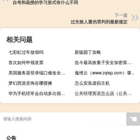
自考和函授的学习形式有什么不同
下一篇
过失致人重伤罪判刑最新规定
相关问题
七彩虹过年放假吗
新版园丁攻略
首次如何申领发票
迄今最高效量子安全加密算法出现
美国服务器登录端口修改全指南：安全强化与最佳实践
逸维云（www.zqisp.com）肇庆广宁数据中心深度测评
梦幻西游灵饰在哪摆摊
怎么安装虚拟主机
华为手机经常会自动多出很多风景和明星的图片
公关经理英语怎么说（公关经理）
☚
公告