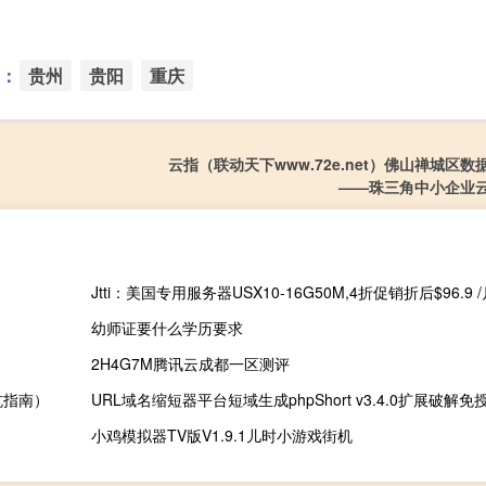
：
贵州
贵阳
重庆
云指（联动天下www.72e.net）佛山禅城区
——珠三角中小企业
幼师证要什么学历要求
2H4G7M腾讯云成都一区测评
坑指南）
URL域名缩短器平台短域生成phpShort v3.4.0扩展破解免
小鸡模拟器TV版V1.9.1儿时小游戏街机