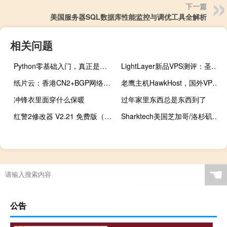
下一篇
美国服务器SQL数据库性能监控与调优工具全解析
相关问题
Python零基础入门，真正是零基础，视频教程加源码
LightLayer新品VPS测评：圣何塞/马尼拉/台湾节点全面解析
纸片云：香港CN2+BGP网络VPS，三网直连，不限流量，低至11.9元/月
老鹰主机HawkHost，国外VPS虚拟主机特价优惠低至$1.8/月，中国香港/新加坡/美国，KVM虚拟/1Gbps带宽
冲锋衣里面穿什么保暖
过年家里东西总是东西到了
红警2修改器 V2.21 免费版（红警2修改器 V2.21 免费版功能简介）
Sharktech美国芝加哥/洛杉矶/荷兰独服：Gold 6148/256G内存/2*2TB NVME/10Gbps带宽不限流量/5个IPv4/329美元/月，支持支付宝
☚
公告