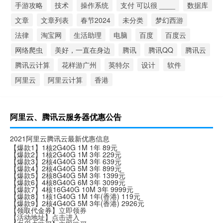
手游攻略
技术
操作系统
支付 可以很 ____
数据库
文章
文章列表
春节2024
未分类
梦幻西游
法律
淘宝网
生活助理
电脑
百度
百度云
网络爬虫
美好，一直在身边
腾讯
腾讯QQ
腾讯云
腾讯云计算
花样游广州
英特尔
设计
软件
阿里云
阿里云计算
香港
阿里云、腾讯云服务器优惠公告
2021阿里云腾讯云最新优惠信息
【爆款1】1核2G40G 1M 1年 89元
【爆款2】1核2G40G 1M 3年 229元
【爆款3】2核4G40G 3M 3年 639元
【爆款4】2核4G40G 5M 3年 899元
【爆款5】2核8G40G 5M 3年 1399元
【爆款6】4核8G40G 6M 3年 3099元
【爆款7】4核16G40G 10M 3年 9999元
【爆款8】1核1G40G 1M 1年(香港) 119元
【爆款9】2核4G40G 5M 3年(香港) 2926元
【领取代金券】
立即领券
【活动地址】
点击进入