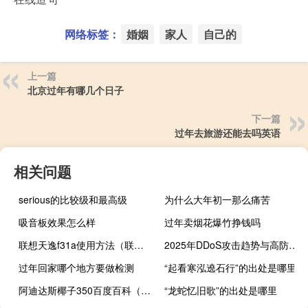
网络标签：
婚姻
家人
自己的
上一篇
北京过年有哪几个日子
下一篇
过年去旅游还能去吗英语
相关问题
serious的比较级和最高级
为什么大年初一那么痛苦
吸音板效果怎么样
过年卖烟花爆竹挣钱吗
联想天逸f31a使用方法（联想天逸f31a）
2025年DDoS攻击趋势与高防服务器防御策略白皮书
过年回家哪个地方要做检测
“起看寒泓遶石行”的出处是哪里
阿迪达斯椰子350百度百科（阿迪达斯椰子350官网）
“龙蛇忆旧歌”的出处是哪里