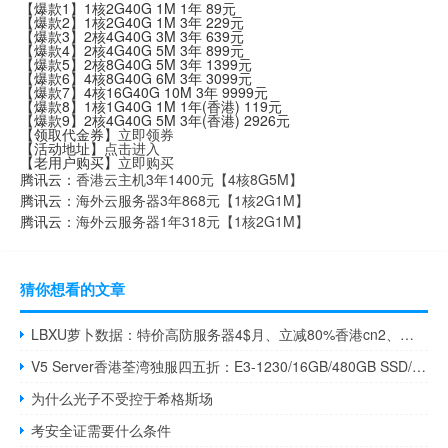
【爆款1】1核2G40G 1M 1年 89元
【爆款2】1核2G40G 1M 3年 229元
【爆款3】2核4G40G 3M 3年 639元
【爆款4】2核4G40G 5M 3年 899元
【爆款5】2核8G40G 5M 3年 1399元
【爆款6】4核8G40G 6M 3年 3099元
【爆款7】4核16G40G 10M 3年 9999元
【爆款8】1核1G40G 1M 1年(香港) 119元
【爆款9】2核4G40G 5M 3年(香港) 2926元
【领取代金券】
立即领券
【活动地址】
点击进入
【老用户购买】
立即购买
腾讯云：
香港云主机3年1400元【4核8G5M】
腾讯云：
海外云服务器3年868元【1核2G1M】
腾讯云：
海外云服务器1年318元【1核2G1M】
猜你想看的文章
LBXU萝卜数据：特价高防服务器4$月、立减80%香港cn2、美国cn2高防大宽带、不限流量服务器
V5 Server香港荃湾独服四五折：E3-1230/16GB/480GB SSD/不限流量/30Mbps/292.5元/月起，支持支付宝/微信支付
为什么光子不受控于希格斯场
考安全证需要什么条件