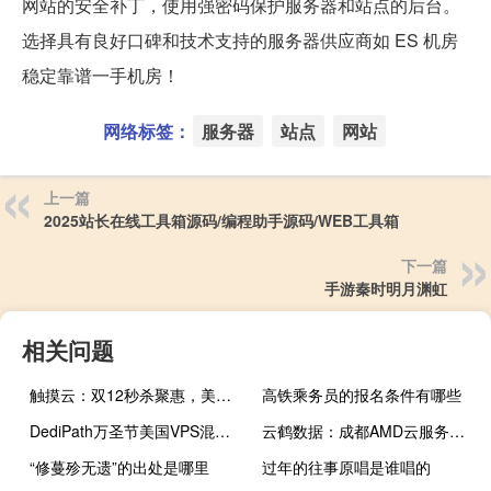
网站的安全补丁，使用强密码保护服务器和站点的后台。
选择具有良好口碑和技术支持的服务器供应商如 ES 机房
稳定靠谱一手机房！
网络标签：
服务器
站点
网站
上一篇
2025站长在线工具箱源码/编程助手源码/WEB工具箱
下一篇
手游秦时明月渊虹
相关问题
触摸云：双12秒杀聚惠，美国高防云(国际1T、国内300G防御）月付35元起，30Mbps带宽，三网AS9929回程
高铁乘务员的报名条件有哪些
DediPath万圣节美国VPS混合服务器六五折：2.27美元/月，独服39美元/月，支持支付宝
云鹤数据：成都AMD云服务器50元起，物理机低至300元，香港CN2云服务器、美国500M大带宽低至18元
“修蔓殄无遗”的出处是哪里
过年的往事原唱是谁唱的