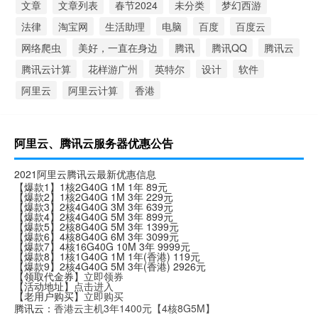
文章
文章列表
春节2024
未分类
梦幻西游
法律
淘宝网
生活助理
电脑
百度
百度云
网络爬虫
美好，一直在身边
腾讯
腾讯QQ
腾讯云
腾讯云计算
花样游广州
英特尔
设计
软件
阿里云
阿里云计算
香港
阿里云、腾讯云服务器优惠公告
2021阿里云腾讯云最新优惠信息
【爆款1】1核2G40G 1M 1年 89元
【爆款2】1核2G40G 1M 3年 229元
【爆款3】2核4G40G 3M 3年 639元
【爆款4】2核4G40G 5M 3年 899元
【爆款5】2核8G40G 5M 3年 1399元
【爆款6】4核8G40G 6M 3年 3099元
【爆款7】4核16G40G 10M 3年 9999元
【爆款8】1核1G40G 1M 1年(香港) 119元
【爆款9】2核4G40G 5M 3年(香港) 2926元
【领取代金券】
立即领券
【活动地址】
点击进入
【老用户购买】
立即购买
腾讯云：
香港云主机3年1400元【4核8G5M】